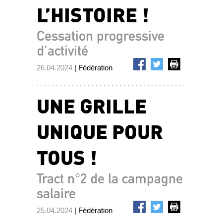
L’HISTOIRE !
Cessation progressive
d'activité
26.04.2024
| Fédération
UNE GRILLE
UNIQUE POUR
TOUS !
Tract n°2 de la campagne
salaire
25.04.2024
| Fédération