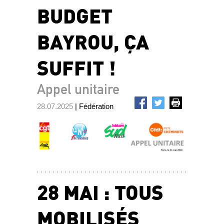
BUDGET
BAYROU, ÇA
SUFFIT !
Appel unitaire
28.07.2025
| Fédération
28 MAI : TOUS
MOBILISÉS