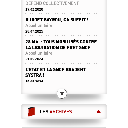
DÉFEND COLLECTIVEMENT
17.02.2026
BUDGET BAYROU, ÇA SUFFIT !
Appel unitaire
28.07.2025
28 MAI : TOUS MOBILISÉS CONTRE
LA LIQUIDATION DE FRET SNCF
Appel unitaire
21.05.2024
L’ÉTAT ET LA SNCF BRADENT
SYSTRA !
15.05.2024
LES CHEMINOT·ES RETRAITÉ·ES
SONT APPELÉS À DIRE STOP À LA
LIBÉRALISATION DES CHEMINS DE
FER !
LES
ARCHIVES
Le 28 mai, toutes et tous à Paris !
07.05.2024