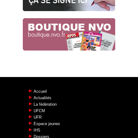
25.04.2024
SNCF RÉSEAU : SOUS-TRAITANCE DE
L’ÉTHIQUE, TACTIQUE
SYSTÉMATIQUE !
Risques psycho-sociaux
22.04.2024
Accueil
Actualités
La fédération
UFCM
UFR
Espace jeunes
IHS
Dossiers