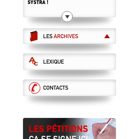
SYSTRA !
15.05.2024
LES CHEMINOT·ES RETRAITÉ·ES
SONT APPELÉS À DIRE STOP À LA
LIBÉRALISATION DES CHEMINS DE
LES
ARCHIVES
FER !
Le 28 mai, toutes et tous à Paris !
07.05.2024
LEXIQUE
LES MAÎTRISES ET CADRES
MANIFESTENT POUR LE SERVICE
PUBLIC !
28 mai : manifestation nationale à Paris
CONTACTS
07.05.2024
RÉTABLIR LA VÉRITÉ… SANS
RÉÉCRIRE L’HISTOIRE !
Cessation progressive d'activité
26.04.2024
UNE GRILLE UNIQUE POUR TOUS !
Tract n°2 de la campagne salaire