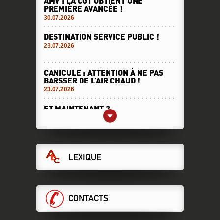
AMV : LA CGT OBTIENT UNE
PREMIÈRE AVANCÉE !
30.07.2026
DESTINATION SERVICE PUBLIC !
23.07.2026
CANICULE : ATTENTION À NE PAS
BARSSER DE L’AIR CHAUD !
23.07.2026
ET MAINTENANT ?
21.07.2026
LA DIRECTION VEUT DES ASCT AU
RABAIS, LA CGT S’Y OPPOSE !
LEXIQUE
DCI sécurité
16.07.2026
DERRIÈRE VOS GALÈRES, DES CHOIX
MORTIFÈRES !
CONTACTS
16.07.2026