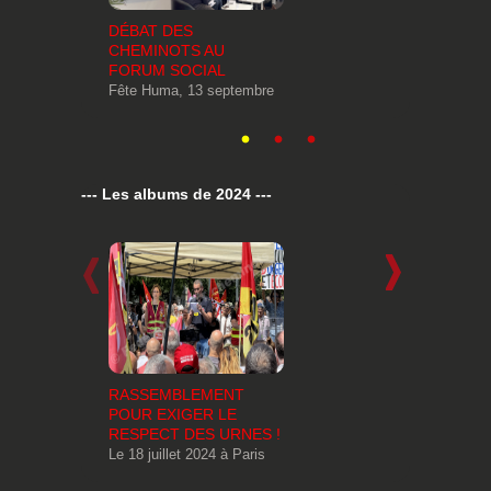
DÉBAT DES
CONTR
CHEMINOTS AU
REPRE
FORUM SOCIAL
SYNDI
Fête Huma, 13 septembre
Le 24 fé
--- Les albums de 2024 ---
RASSEMBLEMENT
MANIF
POUR EXIGER LE
EUROP
RESPECT DES URNES !
CHEMI
Le 18 juillet 2024 à Paris
À Paris,