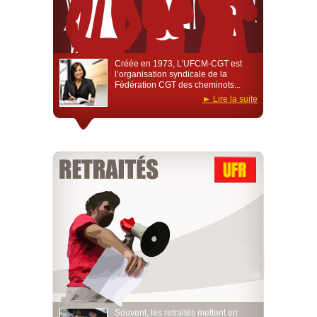
Créée en 1973, L'UFCM-CGT est
l’organisation syndicale de la
Fédération CGT des cheminots...
Lire la suite
Souvent, les retraités mettent en