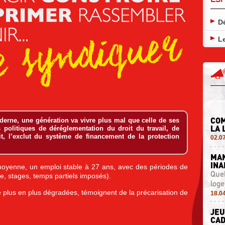
Dé
Le
COM
oderne, une génération va vivre plus mal que celle de ses
LA 
s politiques de déréglementation du droit du travail, de
fait, l’exclut du système de financement de la protection
02.0
MAN
IN
 moyenne, un emploi stable à 27 ans, avec des périodes de
Quel
e, stages, temps partiels imposés).
log
e plus en plus dégradées, témoignent de la précarisation de
18.0
JEU
CAD