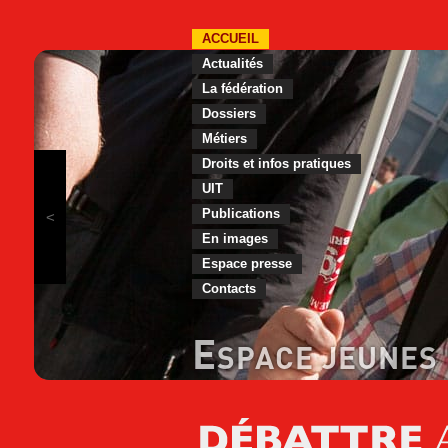
ACCUEIL
Actualités
La fédération
Dossiers
Métiers
Droits et infos pratiques
UIT
Publications
En images
Espace presse
Contacts
E
SPACE JEUNES