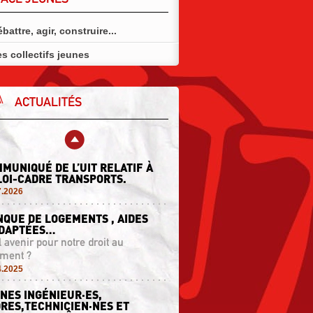
battre, agir, construire...
s collectifs jeunes
ACTUALITÉS
MUNIQUÉ DE L’UIT RELATIF À
LOI-CADRE TRANSPORTS.
7.2026
QUE DE LOGEMENTS , AIDES
ADAPTÉES…
 avenir pour notre droit au
ement ?
4.2025
NES INGÉNIEUR·ES,
RES,TECHNICIEN·NES ET