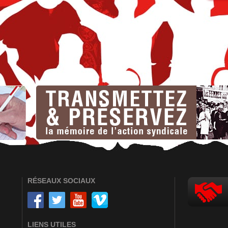
ATO
06.0
UN 
L’A
02.1
NOU
DÉF
NOU
DÉF
04.0
RÉSEAUX SOCIAUX
LIENS UTILES