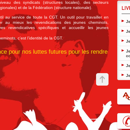
EXI
niveau des syndicats (structures locales), des secteurs
Alt
LIV
gionales) et de la Fédération (structure nationale).
10.1
til au service de toute la CGT. Un outil pour travailler en
J
er au mieux les revendications des jeunes cheminots,
PIE
SON
ives revendicatives spécifiques et accueillir les jeunes
J
UNE
minots, c’est l’identité de la CGT.
POU
J
DEM
04.0
ce pour nos luttes futures pour les rendre
J
c
QUA
PR
J
18.0
J
JEU
!
Mani
24.0
LA 
LÂC
06.0
LES