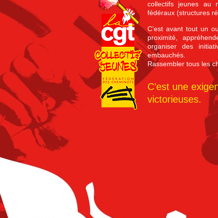
collectifs jeunes au 
fédéraux (structures ré
C’est avant tout un ou
proximité, appréhend
organiser des initiat
embauchés.
Rassembler tous les che
C’est une exigen
victorieuses.