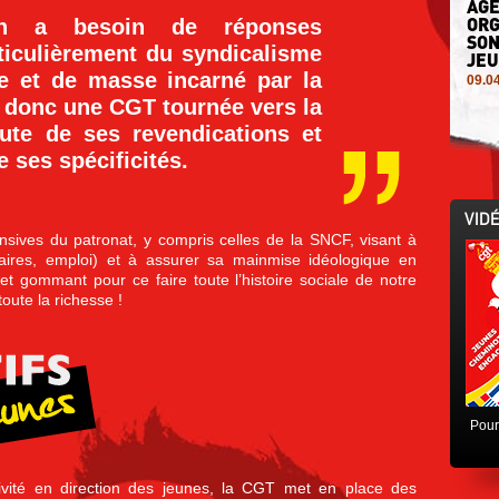
AGE
ORG
ion a besoin de réponses
SON
ticulièrement du syndicalisme
JEU
se et de masse incarné par la
09.0
t donc une CGT tournée vers la
LA 
oute de ses revendications et
FRO
 ses spécificités.
15.0
LE 
VID
Livr
nsives du patronat, y compris celles de la SNCF, visant à
Coll
alaires, emploi) et à assurer sa mainmise idéologique en
19.0
t gommant pour ce faire toute l’histoire sociale de notre
toute la richesse !
UNE
CHE
HIS
Coll
24.0
BIE
Pour
Coll
17.0
ivité en direction des jeunes, la CGT met en place des