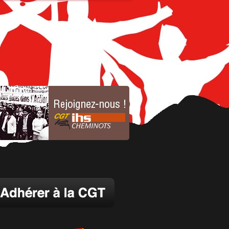
UT MAJEUR !
1.2015
EMPLOI AU STATUT C’EST
VENIR
0.2014
S, JEUNES CHEMINOT(E)S
ENDONS LE SERVICE PUBLIC.
S, JEUNES CHEMINOT(E)S
ENDRONS LE SERVICE PUBLIC
7.2014