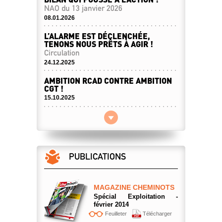
NAO du 13 janvier 2026
08.01.2026
L’ALARME EST DÉCLENCHÉE,
TENONS NOUS PRÊTS À AGIR !
Circulation
24.12.2025
AMBITION RCAD CONTRE AMBITION
CGT !
15.10.2025
LA SÉCURITÉ N’EST PAS UNE CASE À
COCHER !
21.08.2025
HARO SUR LES GUICHETS ! LA CGT
PUBLICATIONS
EN RÉSISTANCE !
Fermetures de guichets
05.08.2025
MAGAZINE CHEMINOTS
LA CGT NE LÂCHERA RIEN SUR LE
Spécial Exploitation -
DEVENIR DES AGENTS DES RCAD !
février 2014
Conciliation RCAD 21/05/25
Feuilleter
Télécharger