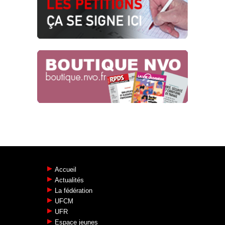
Accueil
Actualités
La fédération
UFCM
UFR
Espace jeunes