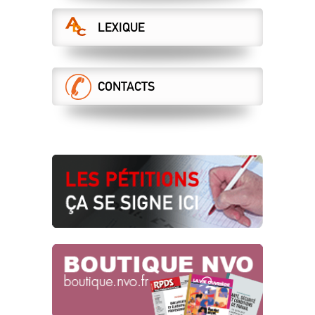
UNE NON-RECONNAISSANCE QUI
LEXIQUE
PASSE MAL !
Télécoms
09.07.2025
SERVICE ÉLECTRIQUE GÉNÉRAL :
CONTACTS
LES SIGNAUX SONT AU ROUGE !
24.06.2025
LE FINANCEMENT DU RÉSEAU A UN
IMPACT DIRECT SUR NOTRE TRAVAIL
!
Appel au rassemblement du 23 juin
2025
17.06.2025