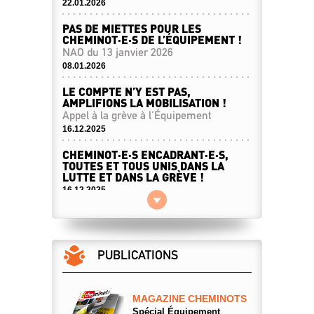
22.01.2026
PAS DE MIETTES POUR LES
CHEMINOT·E·S DE L’ÉQUIPEMENT !
NAO du 13 janvier 2026
08.01.2026
LE COMPTE N’Y EST PAS,
AMPLIFIONS LA MOBILISATION !
Appel à la grève à l'Équipement
16.12.2025
CHEMINOT·E·S ENCADRANT·E·S,
TOUTES ET TOUS UNIS DANS LA
LUTTE ET DANS LA GRÈVE !
16.12.2025
UN CONFLIT QUI COMPTE !
SEG
09.12.2025
PUBLICATIONS
MOUVEMENT DE GRÈVE SEG :
NOVEMBRE 2025
Info Luttes
MAGAZINE CHEMINOTS
26.11.2025
Spécial Équipement