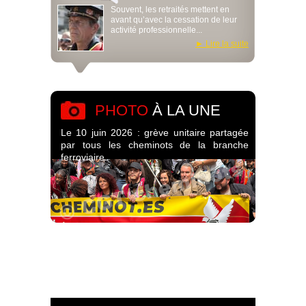
Souvent, les retraités mettent en
avant qu’avec la cessation de leur
activité professionnelle...
Lire la suite
PHOTO
À LA UNE
Le 10 juin 2026 : grève unitaire partagée
par tous les cheminots de la branche
ferroviaire.