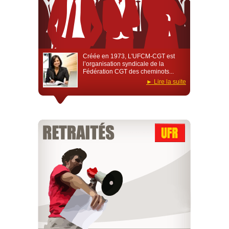
Créée en 1973, L'UFCM-CGT est
l’organisation syndicale de la
Fédération CGT des cheminots...
Lire la suite