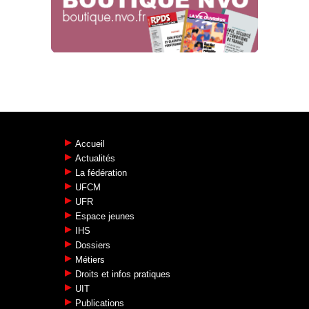
05.02.2025
GAGNONS ENSEMBLE L’AVENIR DE
FRET SNCF !
Grève nationale tous services
26.11.2024
Accueil
Actualités
La fédération
UFCM
UFR
Espace jeunes
IHS
Dossiers
Métiers
Droits et infos pratiques
UIT
Publications