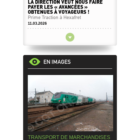
LA DIRECTION VEUT NOUS FAIRE
PAYER LES « AVANCÉES »
OBTENUES À VOYAGEURS !
Prime Traction à Hexafret
11.03.2026
HEXAFRET : DES EFFECTIFS EN
BAISSE, ET DES CONDITIONS DE
TRAVAIL QUI SE DÉGRADENT !
13.01.2026
EN IMAGES
RÉSULTAT FINANCIER HEXAFRET,
UNE SITUATION EN TROMPE L’ŒIL
Fret
24.12.2025
LA DIRECTION VOULAIT
FLEXIBILISER LES REPOS DES ADC
D’HEXAFRET, LES ÉLUS CGT FONT
RESPECTER LA RÈGLE
28.11.2025
LA GRANDE BRADERIE DES BIENS DE
FRET SNCF !
25.11.2025
TRANSPORT DE MARCHANDISES