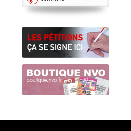
RÉSULTAT FINANCIER HEXAFRET,
UNE SITUATION EN TROMPE L’ŒIL
Fret
24.12.2025
LA DIRECTION VOULAIT
FLEXIBILISER LES REPOS DES ADC
D’HEXAFRET, LES ÉLUS CGT FONT
RESPECTER LA RÈGLE
28.11.2025
LA GRANDE BRADERIE DES BIENS DE
FRET SNCF !
25.11.2025