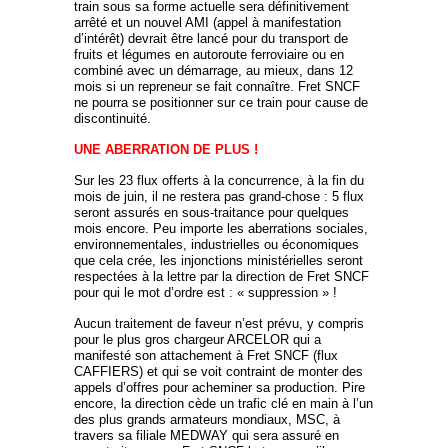
train sous sa forme actuelle sera définitivement
arrêté et un nouvel AMI (appel à manifestation
d’intérêt) devrait être lancé pour du transport de
fruits et légumes en autoroute ferroviaire ou en
combiné avec un démarrage, au mieux, dans 12
mois si un repreneur se fait connaître. Fret SNCF
ne pourra se positionner sur ce train pour cause de
discontinuité.
UNE ABERRATION DE PLUS !
Sur les 23 flux offerts à la concurrence, à la fin du
mois de juin, il ne restera pas grand-chose : 5 flux
seront assurés en sous-traitance pour quelques
mois encore. Peu importe les aberrations sociales,
environnementales, industrielles ou économiques
que cela crée, les injonctions ministérielles seront
respectées à la lettre par la direction de Fret SNCF
pour qui le mot d’ordre est : « suppression » !
Aucun traitement de faveur n’est prévu, y compris
pour le plus gros chargeur ARCELOR qui a
manifesté son attachement à Fret SNCF (flux
CAFFIERS) et qui se voit contraint de monter des
appels d’offres pour acheminer sa production. Pire
encore, la direction cède un trafic clé en main à l’un
des plus grands armateurs mondiaux, MSC, à
travers sa filiale MEDWAY qui sera assuré en