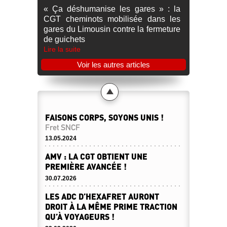
« Ça déshumanise les gares » : la
CGT cheminots mobilisée dans les
gares du Limousin contre la fermeture
de guichets
Lire la suite
Voir les autres articles
FAISONS CORPS, SOYONS UNIS !
Fret SNCF
13.05.2024
AMV : LA CGT OBTIENT UNE
PREMIÈRE AVANCÉE !
30.07.2026
LES ADC D’HEXAFRET AURONT
DROIT À LA MÊME PRIME TRACTION
QU’À VOYAGEURS !