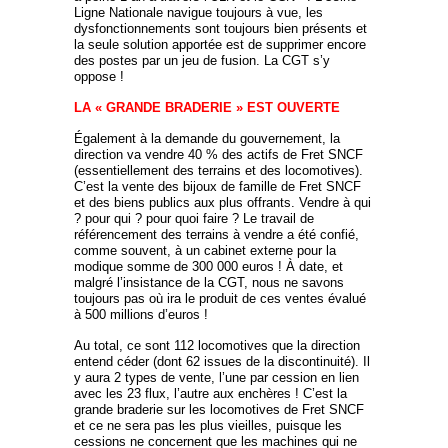
Ligne Nationale navigue toujours à vue, les
dysfonctionnements sont toujours bien présents et
la seule solution apportée est de supprimer encore
des postes par un jeu de fusion. La CGT s’y
oppose !
LA « GRANDE BRADERIE » EST OUVERTE
Également à la demande du gouvernement, la
direction va vendre 40 % des actifs de Fret SNCF
(essentiellement des terrains et des locomotives).
C’est la vente des bijoux de famille de Fret SNCF
et des biens publics aux plus offrants. Vendre à qui
? pour qui ? pour quoi faire ? Le travail de
référencement des terrains à vendre a été confié,
comme souvent, à un cabinet externe pour la
modique somme de 300 000 euros ! À date, et
malgré l’insistance de la CGT, nous ne savons
toujours pas où ira le produit de ces ventes évalué
à 500 millions d’euros !
Au total, ce sont 112 locomotives que la direction
entend céder (dont 62 issues de la discontinuité). Il
y aura 2 types de vente, l’une par cession en lien
avec les 23 flux, l’autre aux enchères ! C’est la
grande braderie sur les locomotives de Fret SNCF
et ce ne sera pas les plus vieilles, puisque les
cessions ne concernent que les machines qui ne