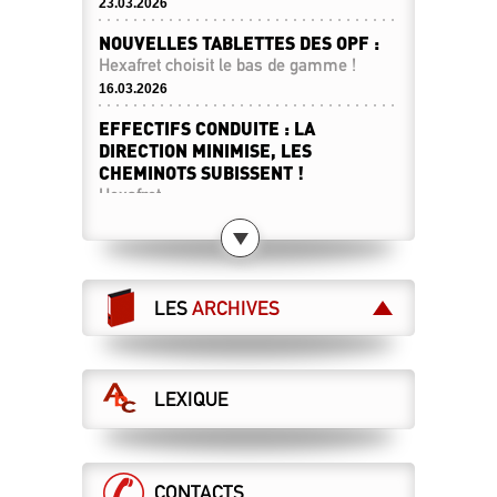
23.03.2026
NOUVELLES TABLETTES DES OPF :
Hexafret choisit le bas de gamme !
16.03.2026
EFFECTIFS CONDUITE : LA
DIRECTION MINIMISE, LES
CHEMINOTS SUBISSENT !
Hexafret
12.03.2026
LA DIRECTION VEUT NOUS FAIRE
PAYER LES « AVANCÉES »
OBTENUES À VOYAGEURS !
LES
ARCHIVES
Prime Traction à Hexafret
11.03.2026
HEXAFRET : DES EFFECTIFS EN
LEXIQUE
BAISSE, ET DES CONDITIONS DE
TRAVAIL QUI SE DÉGRADENT !
13.01.2026
CONTACTS