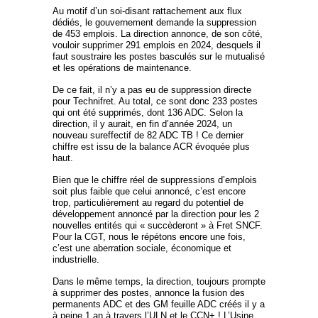
Au motif d’un soi-disant rattachement aux flux
dédiés, le gouvernement demande la suppression
de 453 emplois. La direction annonce, de son côté,
vouloir supprimer 291 emplois en 2024, desquels il
faut soustraire les postes basculés sur le mutualisé
et les opérations de maintenance.
De ce fait, il n’y a pas eu de suppression directe
pour Technifret. Au total, ce sont donc 233 postes
qui ont été supprimés, dont 136 ADC. Selon la
direction, il y aurait, en fin d’année 2024, un
nouveau sureffectif de 82 ADC TB ! Ce dernier
chiffre est issu de la balance ACR évoquée plus
haut.
Bien que le chiffre réel de suppressions d’emplois
soit plus faible que celui annoncé, c’est encore
trop, particulièrement au regard du potentiel de
développement annoncé par la direction pour les 2
nouvelles entités qui « succèderont » à Fret SNCF.
Pour la CGT, nous le répétons encore une fois,
c’est une aberration sociale, économique et
industrielle.
Dans le même temps, la direction, toujours prompte
à supprimer des postes, annonce la fusion des
permanents ADC et des GM feuille ADC créés il y a
à peine 1 an à travers l’ULN et le CCN+ ! L’Usine