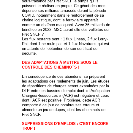
sous-traitance par Fret SNCF le temps qu’ils
puissent le réaliser en propre. Ce géant des mers
dépense ses milliards amassés durant la période
COVID, notamment dans le renforcement de sa
chaine logistique, dont le ferroviaire apparaît
comme un chaînon manquant. Avec 36 milliards de
bénéfice en 2022, MSC aurait-elle des velléités sur
Fret SNCF ?
Les flux restants sont : 1 flux Lineas, 2 flux Lorry-
Rail dont 1 ne roule pas et 1 flux Novatrans qui est
en attente de l’obtention de son certificat de
sécurité.
DES ADAPTATIONS À METTRE SOUS LE
CONTRÔLE DES CHEMINOTS !
En conséquence de ces abandons, se préparent
les adaptations des roulements de juin. Les études
de répartitions de charges seront examinées par la
DTP entre les bassins d’emploi dont « l’Adéquation
Charges/Ressources » (ACR) est négative et ceux
dont l’ACR est positive. Problème, cette ACR
comporte à ce jour de nombreuses erreurs et
alimente un jeu de dupes, dont les cheminots de
Fret SNCF.
SUPPRESSIONS D’EMPLOIS : C’EST ENCORE
TROP !