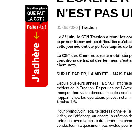
N’EST PAS U
05.08.2026
| Traction
Le 23 juin, le CTN Traction a réuni les c
exprimer librement les difficultés qu’ell
cette journée ont été portées auprès de l
La CGT des Cheminots reste mobilisée po
conditions de travail des femmes, c’est 
cheminots.
SUR LE PAPIER, LA MIXITÉ… MAIS DAN
Depuis plusieurs années, la SNCF affiche son
métiers de la Traction. Et pour cause ! Av
transport ferroviaire demeure l’un des secte
frappant chez les opérateurs privés, notamm
à peine 1 %.
Pour promouvoir l’égalité professionnelle,
vidéo, de l’affichage ou encore la création 
fortement avec la réalité du terrain. Façonn
conducteur n’a quasiment pas évolué pour 