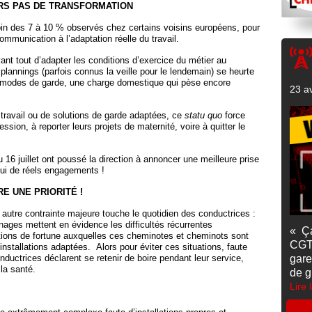
RS PAS DE TRANSFORMATION
loin des 7 à 10 % observés chez certains voisins européens, pour
communication à l’adaptation réelle du travail.
vant tout d’adapter les conditions d’exercice du métier au
 plannings (parfois connus la veille pour le lendemain) se heurte
ux modes de garde, une charge domestique qui pèse encore
23 av
avail ou de solutions de garde adaptées, ce
statu quo
force
sion, à reporter leurs projets de maternité, voire à quitter le
u 16 juillet ont poussé la direction à annoncer une meilleure prise
hui de réels engagements !
E UNE PRIORITÉ !
 autre contrainte majeure touche le quotidien des conductrices :
ages mettent en évidence les difficultés récurrentes
« Ç
lutions de fortune auxquelles ces cheminotes et cheminots sont
CGT
’installations adaptées. Alors pour éviter ces situations, faute
ductrices déclarent se retenir de boire pendant leur service,
gare
la santé.
de g
Lire 