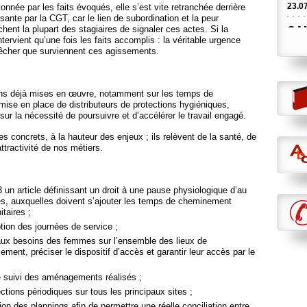
23.0
étonnée par les faits évoqués, elle s’est vite retranchée derrière
sante par la CGT, car le lien de subordination et la peur
hent la plupart des stagiaires de signaler ces actes. Si la
CAN
intervient qu’une fois les faits accomplis : la véritable urgence
BAR
pêcher que surviennent ces agissements.
23.0
ET
tions déjà mises en œuvre, notamment sur les temps de
21.0
mise en place de distributeurs de protections hygiéniques,
 sur la nécessité de poursuivre et d’accélérer le travail engagé.
LA 
 concrets, à la hauteur des enjeux ; ils relèvent de la santé, de
AU 
’attractivité de nos métiers.
DCI
16.0
3 un article définissant un droit à une pause physiologique d’au
DE
s, auxquelles doivent s’ajouter les temps de cheminement
CHO
itaires ;
16.0
ion des journées de service ;
aux besoins des femmes sur l’ensemble des lieux de
EX
ement, préciser le dispositif d’accès et garantir leur accès par le
ET 
Info
 suivi des aménagements réalisés ;
09.0
ections périodiques sur tous les principaux sites ;
ion des plannings afin de permettre une réelle conciliation entre