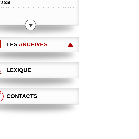
7.2026
ICULE : ATTENTION À NE PAS
SSER DE L’AIR CHAUD !
7.2026
 MAINTENANT ?
LES
ARCHIVES
7.2026
DIRECTION VEUT DES ASCT
RABAIS, LA CGT S’Y OPPOSE !
 sécurité
LEXIQUE
7.2026
RRIÈRE VOS GALÈRES, DES
IX MORTIFÈRES !
CONTACTS
7.2026
IGEONS DES DROITS SOLIDES
À LONG TERME !
 luttes
7.2026