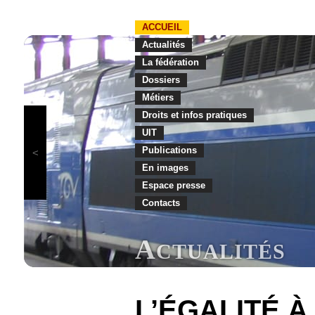
ACCUEIL
Actualités
La fédération
Dossiers
Métiers
Droits et infos pratiques
UIT
Publications
En images
Espace presse
Contacts
A
CTUALITÉS
L’ÉGALITÉ À