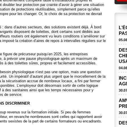
ue extrêmement complexe faute d’installations propres et
doubler leur protection par crainte d’avoir à gérer une situation
isation de protections réutilisables, simplement parce qu’elles
ropre pour les changer. Or, le choix de sa protection ne devrait
ité : dans d’autres secteurs, des solutions existent déjà. À bord
L’É
vigants disposent de toilettes, dont certains sont dédiés aux
PAS
uffeurs routiers ont également vu leurs conditions s’améliorer sur
05.0
imposé la création d’aires de repos à intervalles réguliers sur le
DES
e figure de précurseur puisqu’en 2025, les entreprises
CH
rte, à prévoir une pause physiologique après un maximum de
US
ès à des toilettes sûres, propres et facilement accessibles.
04.0
e besoin physiologique n’est pas une option, mais une question
rité. Un impératif d’autant plus urgent que le morcellement de la
INC
 la sécurisation accrue de nombreux locaux, a fini par fermer
AGI
isponibles. L’employeur doit désormais sortir de cette logique
f à des sanitaires ainsi que les temps nécessaires pour y
30.0
es de service.
AMV
NS DISCRIMINER
PR
up revenus sur la formation initiale. Si peu de femmes
30.0
iteur, en revanche nombreuses sont celles qui rapportent avoir
ts sexistes de la part de certains formateurs ou encadrants.
DES