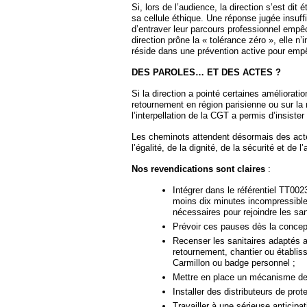
Si, lors de l’audience, la direction s’est dit 
sa cellule éthique. Une réponse jugée insuffi
d’entraver leur parcours professionnel empêc
direction prône la « tolérance zéro », elle n’
réside dans une prévention active pour em
DES PAROLES… ET DES ACTES ?
Si la direction a pointé certaines améliora
retournement en région parisienne ou sur la 
l’interpellation de la CGT a permis d’insister
Les cheminots attendent désormais des actes
l’égalité, de la dignité, de la sécurité et de l
Nos revendications sont claires
:
Intégrer dans le référentiel TT002
moins dix minutes incompressible
nécessaires pour rejoindre les san
Prévoir ces pauses dès la concept
Recenser les sanitaires adaptés 
retournement, chantier ou établiss
Carmillon ou badge personnel ;
Mettre en place un mécanisme de
Installer des distributeurs de prot
Travailler à une sérieuse anticipat