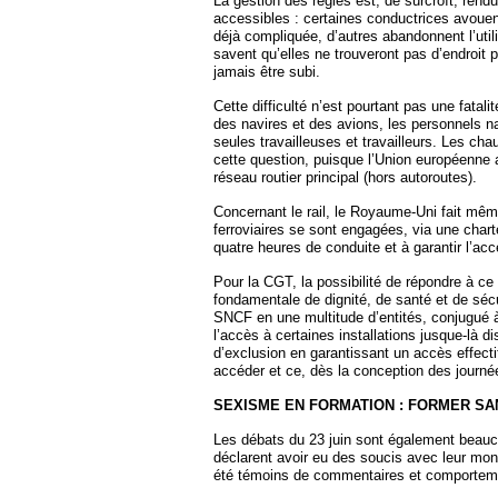
La gestion des règles est, de surcroît, rend
accessibles : certaines conductrices avouent 
déjà compliquée, d’autres abandonnent l’util
savent qu’elles ne trouveront pas d’endroit p
jamais être subi.
Cette difficulté n’est pourtant pas une fatal
des navires et des avions, les personnels na
seules travailleuses et travailleurs. Les cha
cette question, puisque l’Union européenne a 
réseau routier principal (hors autoroutes).
Concernant le rail, le Royaume-Uni fait mêm
ferroviaires se sont engagées, via une cha
quatre heures de conduite et à garantir l’acc
Pour la CGT, la possibilité de répondre à c
fondamentale de dignité, de santé et de sécu
SNCF en une multitude d’entités, conjugué à
l’accès à certaines installations jusque-là d
d’exclusion en garantissant un accès effecti
accéder et ce, dès la conception des journé
SEXISME EN FORMATION : FORMER SA
Les débats du 23 juin sont également beauco
déclarent avoir eu des soucis avec leur mon
été témoins de commentaires et comportemen