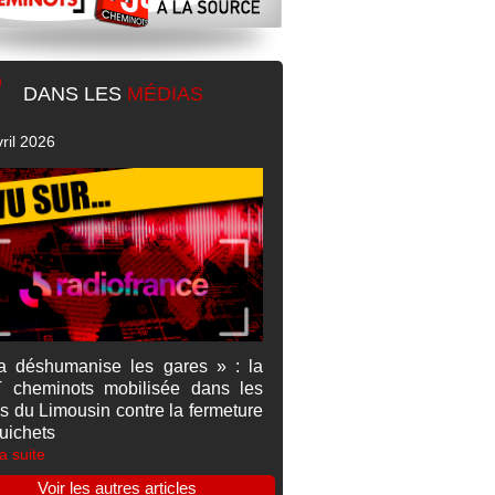
DANS LES
MÉDIAS
ril 2026
a déshumanise les gares » : la
 cheminots mobilisée dans les
s du Limousin contre la fermeture
uichets
la suite
Voir les autres articles