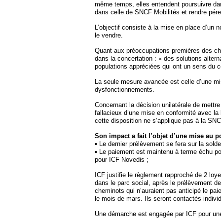
même temps, elles entendent poursuivre dans
dans celle de SNCF Mobilités et rendre pére
L’objectif consiste à la mise en place d’un 
le vendre.
Quant aux préoccupations premières des chem
dans la concertation : « des solutions alte
populations appréciées qui ont un sens du co
La seule mesure avancée est celle d’une mis
dysfonctionnements.
Concernant la décision unilatérale de mettre
fallacieux d’une mise en conformité avec 
cette disposition ne s’applique pas à la SNCF,
Son impact a fait l’objet d’une mise au po
▪ Le dernier prélèvement se fera sur la sold
▪ Le paiement est maintenu à terme échu po
pour ICF Novedis ;
ICF justifie le règlement rapproché de 2 loy
dans le parc social, après le prélèvement de 
cheminots qui n’auraient pas anticipé le pa
le mois de mars. Ils seront contactés indivi
Une démarche est engagée par ICF pour une 