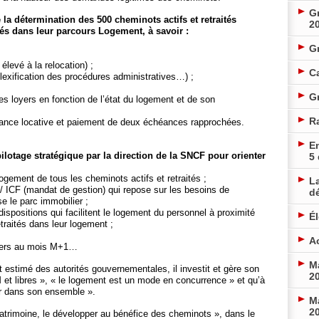
Gr
 la détermination des 500 cheminots actifs et retraités
2
rés dans leur parcours Logement, à savoir :
G
élevé à la relocation) ;
Ca
lexification des procédures administratives…) ;
Gr
s loyers en fonction de l’état du logement et de son
R
evance locative et paiement de deux échéances rapprochées.
En
lotage stratégique par la direction de la SNCF pour orienter
5
 logement de tous les cheminots actifs et retraités ;
La
/ ICF (mandat de gestion) qui repose sur les besoins de
d
e le parc immobilier ;
spositions qui facilitent le logement du personnel à proximité
É
etraités dans leur logement ;
Ac
oyers au mois M+1…
Ma
t estimé des autorités gouvernementales, il investit et gère son
20
et libres », « le logement est un mode en concurrence » et qu’à
cier dans son ensemble ».
Ma
20
le patrimoine, le développer au bénéfice des cheminots », dans le