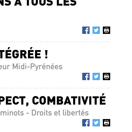
NS À TOUS LES
TÉGRÉE !
ur Midi-Pyrénées
PECT, COMBATIVITÉ
nots - Droits et libertés