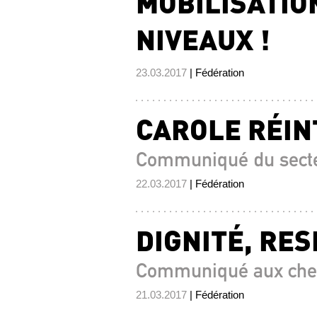
MOBILISATIO
NIVEAUX !
23.03.2017
| Fédération
CAROLE RÉIN
Communiqué du secte
22.03.2017
| Fédération
DIGNITÉ, RES
Communiqué aux chemi
21.03.2017
| Fédération