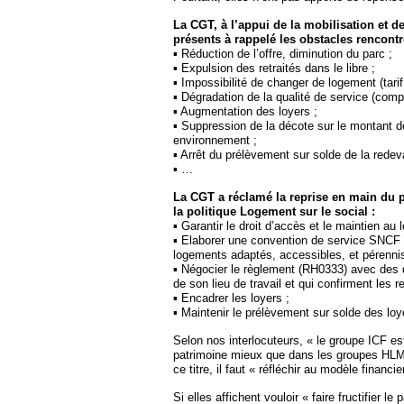
La CGT, à l’appui de la mobilisation et de
présents à rappelé les obstacles rencont
▪ Réduction de l’offre, diminution du parc ;
▪ Expulsion des retraités dans le libre ;
▪ Impossibilité de changer de logement (tarif 
▪ Dégradation de la qualité de service (comp
▪ Augmentation des loyers ;
▪ Suppression de la décote sur le montant de
environnement ;
▪ Arrêt du prélèvement sur solde de la red
▪ …
La CGT a réclamé la reprise en main du pi
la politique Logement sur le social :
▪ Garantir le droit d’accès et le maintien au
▪ Elaborer une convention de service SNCF 
logements adaptés, accessibles, et pérennis
▪ Négocier le règlement (RH0333) avec des di
de son lieu de travail et qui confirment les r
▪ Encadrer les loyers ;
▪ Maintenir le prélèvement sur solde des l
Selon nos interlocuteurs, « le groupe ICF es
patrimoine mieux que dans les groupes HLM 
ce titre, il faut « réfléchir au modèle finan
Si elles affichent vouloir « faire fructifier 