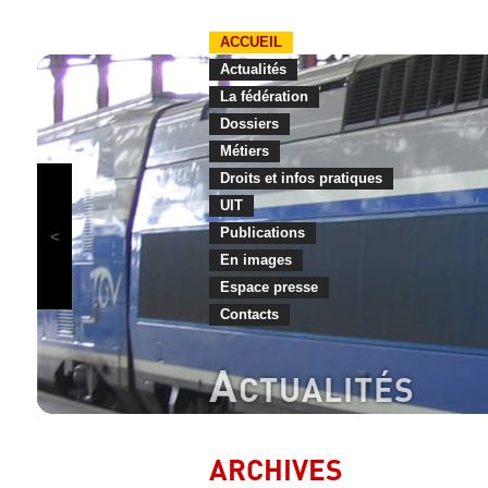
ACCUEIL
Actualités
La fédération
Dossiers
Métiers
Droits et infos pratiques
UIT
Publications
En images
Espace presse
Contacts
A
CTUALITÉS
ARCHIVES