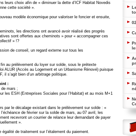
 leurs choix afin de « diminuer la dette d’ICF Habitat Novedis
L
nne cette société ».
to
nouveau modèle économique pour valoriser le foncier et ensuite,
02
inots, les directions ont avancé avoir réalisé des progrès
C
rnatives sont offertes aux cheminots » pour « accompagner ces
llectif » !?
Pr
le
sion de conseil, un regard externe sur tous les
A
pr
 fin au prélèvement du loyer sur solde, sous le prétexte
la loi ALUR (Accès au Logement et un Urbanisme Rénové) puisque
Sa
 il s’agit bien d’un arbitrage politique.
int :
Ré
e de mars ;
n
ur les ESH (Entreprises Sociales pour l’Habitat) et au mois M+1
N
Co
ers par le décalage existant dans le prélèvement sur solde : «
l’échéance de février sur la solde de mars, au 07 avril, les
iement recevront un courrier de relance leur demandant de payer
duellement ».
égalité de traitement sur l’étalement du paiement.