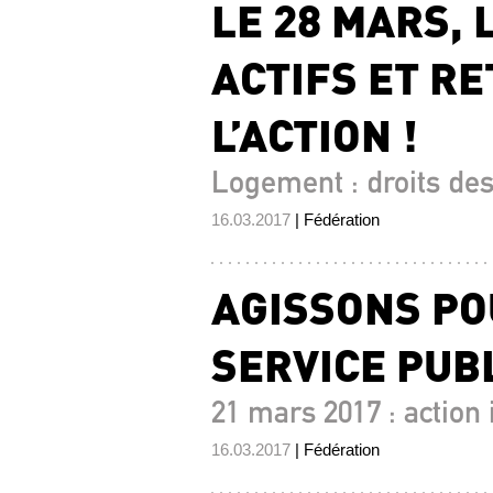
LE 28 MARS,
ACTIFS ET R
L’ACTION !
Logement : droits de
16.03.2017
| Fédération
AGISSONS POU
SERVICE PUBL
21 mars 2017 : action 
16.03.2017
| Fédération