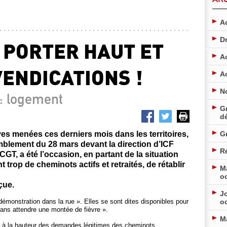
Ac
D
 PORTER HAUT ET
A
VENDICATIONS !
A
N
 : logement
Gr
d
ves menées ces derniers mois dans les territoires,
G
semblement du 28 mars devant la direction d’ICF
Ré
 CGT, a été l’occasion, en partant de la situation
trop de cheminots actifs et retraités, de rétablir
M
o
çue.
Jo
émonstration dans la rue ». Elles se sont dites disponibles pour
o
sans attendre une montée de fièvre ».
M
se à la hauteur des demandes légitimes des cheminots.