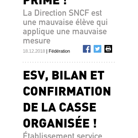
La Direction SNCF est
une mauvaise élève qui
applique une mauvaise
mesure
18.12.2018
| Fédération
ESV, BILAN ET
CONFIRMATION
DE LA CASSE
ORGANISÉE !
Établissement service