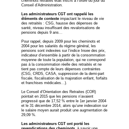
cheminots retraités était inscrit à l’ordre du jour du
Conseil d’Administration.
Les administrateurs CGT ont rappelé les
éléments de contexte
impactant le niveau de vie
des retraités : CSG, hausse des dépenses de
santé, niveau insuffisant des revalorisations de
pensions depuis 9 ans…
Pour rappel, depuis 2009 pour les cheminots et
2004 pour les salariés du régime général, les
pensions sont indexées sur l’indice Insee des prix,
indicateur d’ensemble à partir de la consommation
moyenne de toute la population, qui ne correspond
pas à la consommation réelle des retraités et ne
tient pas compte de leurs dépenses contraintes
(CSG, CRDS, CASA, suppression de la demi-part
fiscale, fiscalisation de la majoration enfant, forfaits
et franchises médicales…).
Le Conseil d’Orientation des Retraites (COR)
pointait en 2015 que les pensions n’avaient
progressé que de 17,52 % entre le 1
er
janvier 2004
et le 31 décembre 2014, alors qu’une indexation sur
le salaire moyen aurait produit une augmentation de
29,09 %.
Les administrateurs CGT ont porté les
revendications des cheminots
, à savoir une