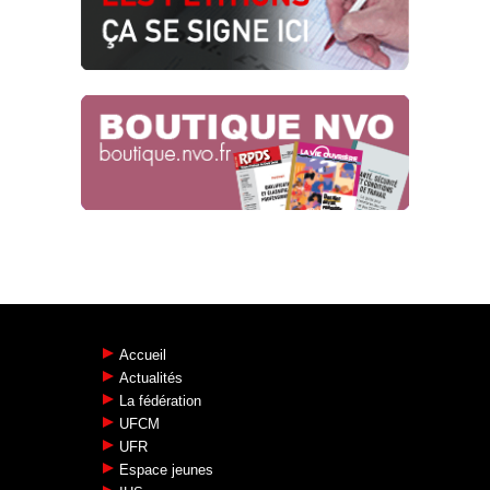
Accueil
Actualités
La fédération
UFCM
UFR
Espace jeunes