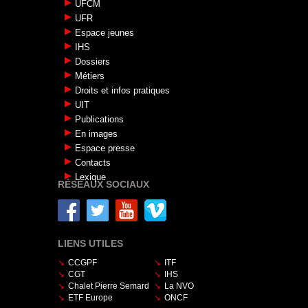
UFCM
UFR
Espace jeunes
IHS
Dossiers
Métiers
Droits et infos pratiques
UIT
Publications
En images
Espace presse
Contacts
Lexique
RÉSEAUX SOCIAUX
LIENS UTILES
CCGPF
ITF
CGT
IHS
Chalet Pierre Semard
La NVO
ETF Europe
ONCF