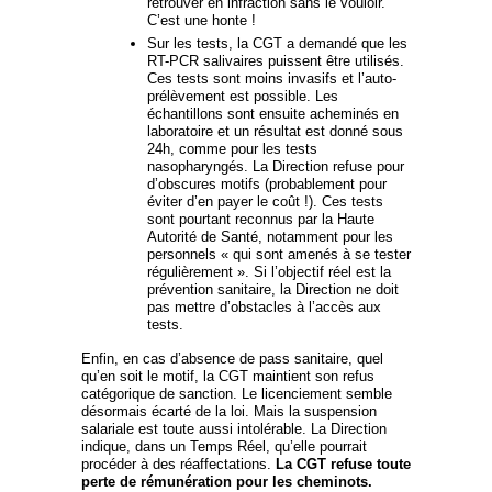
retrouver en infraction sans le vouloir.
C’est une honte !
Sur les tests, la CGT a demandé que les
RT-PCR salivaires puissent être utilisés.
Ces tests sont moins invasifs et l’auto-
prélèvement est possible. Les
échantillons sont ensuite acheminés en
laboratoire et un résultat est donné sous
24h, comme pour les tests
nasopharyngés. La Direction refuse pour
d’obscures motifs (probablement pour
éviter d’en payer le coût !). Ces tests
sont pourtant reconnus par la Haute
Autorité de Santé, notamment pour les
personnels « qui sont amenés à se tester
régulièrement ». Si l’objectif réel est la
prévention sanitaire, la Direction ne doit
pas mettre d’obstacles à l’accès aux
tests.
Enfin, en cas d’absence de pass sanitaire, quel
qu’en soit le motif, la CGT maintient son refus
catégorique de sanction. Le licenciement semble
désormais écarté de la loi. Mais la suspension
salariale est toute aussi intolérable. La Direction
indique, dans un Temps Réel, qu’elle pourrait
procéder à des réaffectations.
La CGT refuse toute
perte de rémunération pour les cheminots.