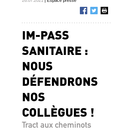
26.07.2021
| Espace presse
IM-PASS
SANITAIRE :
NOUS
DÉFENDRONS
NOS
COLLÈGUES !
Tract aux cheminots