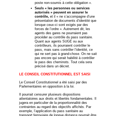
poste non-soumis à cette obligation
».
Seuls «
les personnes ou services
autorisés
» peuvent en assurer le
contrôle,
et il «
ne s’accompagne d’une
présentation de documents d’identité que
lorsque ceux-ci sont exigés par des
forces de l’ordre
». Autrement dit, les
agents des gares ne pourraient pas
procéder au contrôle du pass sanitaire.
Quant aux agents SUGE ou aux
contrôleurs, ils pourraient contrôler le
pass, mais sans contrôler l’identité, ce
qui ne sert pas à grand-chose. On ne sait
pas encore qui serait habilité à contrôler
le pass des cheminots. Tout cela sera
précisé dans un décret.
LE CONSEIL CONSTITUTIONNEL EST SAISI
Le Conseil Constitutionnel a été saisi par des
Parlementaires en opposition à la loi.
Il pourrait censurer plusieurs dispositions
attentatoires aux droits et libertés fondamentales. Il
jugera en particulier de la proportionnalité des
contraintes au regard des objectifs affichés. Par
exemple, l’application du pass sanitaire au
transport ferroviaire de longue distance pourrait être