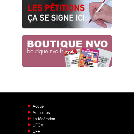
Accueil
Actualités
La fédération
UFCM
UFR