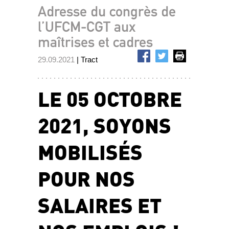
Adresse du congrès de
l’UFCM-CGT aux
maîtrises et cadres
29.09.2021
| Tract
LE 05 OCTOBRE
2021, SOYONS
MOBILISÉS
POUR NOS
SALAIRES ET