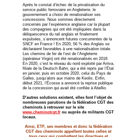
Après le constat d’échec de la privatisation du
service public ferroviaire en Angleterre, le
gouvernement a choisi de renationaliser ses
concessions. Nous sommes directement
concernés par l’expérience anglaise car la plupart
des compagnies qui ont été impliquées dans la
déliquescence du rail anglais et finalement
expulsées, s’annoncent futures concurrentes de la
SNCF en France ! En 2020, 56 % des Anglais se
déclaraient favorables à une nationalisation totale.
Les chemins de fer de l’est de l’Angleterre
(opérateur Virgin) ont été renationalisés en 2018.
En 2020, c’est le réseau du nord exploité par Arriva,
filiale de la Deutsch Bahn, qui a été repris par l’État
en janvier, puis en octobre 2020, celui du Pays de
Galles, jusqu’alors aux mains de Keolis. Enfin,
début 2021, l’Écosse a annoncé la reprise publique
de la concession qui avait été confiée à Abellio.
D’autres solutions existent, elles font l’objet de
nombreuses parutions de la fédération CGT des
cheminots à retrouver sur le site
www.cheminotcgt.fr
ou auprès de militants CGT
locaux.
Ainsi, ETF, ses membres et donc la fédération
CGT des cheminots appellent toutes celles et
tous ceux qui combattent les directives et