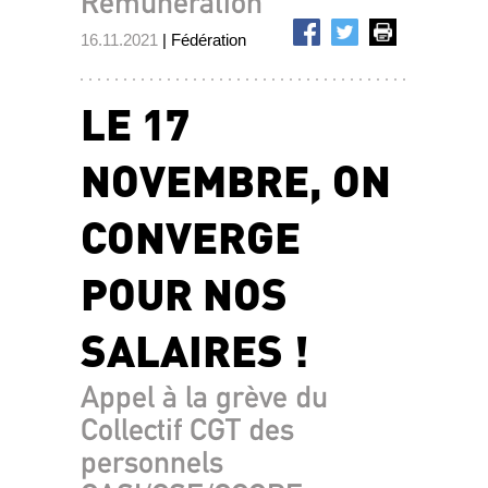
Rémunération
16.11.2021
| Fédération
LE 17
NOVEMBRE, ON
CONVERGE
POUR NOS
SALAIRES !
Appel à la grève du
Collectif CGT des
personnels