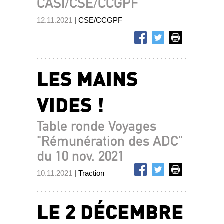
CASI/CSE/CCGPF
12.11.2021
| CSE/CCGPF
LES MAINS
VIDES !
Table ronde Voyages
"Rémunération des ADC"
du 10 nov. 2021
10.11.2021
| Traction
LE 2 DÉCEMBRE