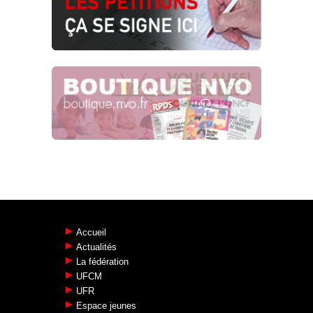
Accueil
Actualités
La fédération
UFCM
UFR
Espace jeunes