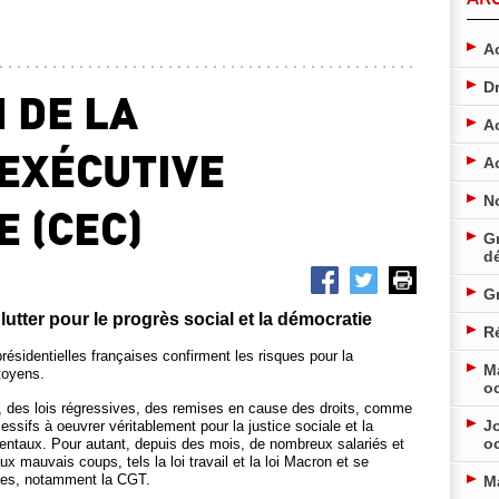
Ac
D
 DE LA
A
EXÉCUTIVE
A
N
 (CEC)
Gr
d
G
 lutter pour le progrès social et la démocratie
Ré
résidentielles françaises confirment les risques pour la
M
itoyens.
o
les, des lois régressives, des remises en cause des droits, comme
Jo
ifs à oeuvrer véritablement pour la justice sociale et la
o
ntaux. Pour autant, depuis des mois, de nombreux salariés et
x mauvais coups, tels la loi travail et la loi Macron et se
ales, notamment la CGT.
M