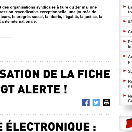
L
t des organisations syndicales à faire du 1er mai une
to
pression revendicative exceptionnelle, une journée de
rs, le progrès social, la liberté, l’égalité, la justice, la
darité internationale.
02
C
Pr
le
A
pr
SATION DE LA FICHE
Sa
Ré
CGT ALERTE !
n
N
Co
E ÉLECTRONIQUE :