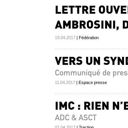
LETTRE OUVE
AMBROSINI, 
19.04.2017
| Fédération
VERS UN SYN
Communiqué de pres
11.04.2017
| Espace presse
IMC : RIEN N
ADC & ASCT
07.04.2017
| Traction