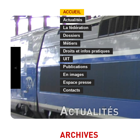
ACCUEIL
Actualités
La fédération
Dossiers
Métiers
Droits et infos pratiques
UIT
Publications
En images
Espace presse
Contacts
A
CTUALITÉS
ARCHIVES