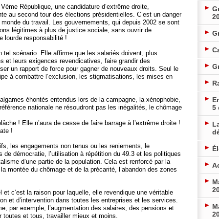
a Vème République, une candidature d’extrême droite,
Gr
ente au second tour des élections présidentielles. C’est un danger
2
le monde du travail. Les gouvernements, qui depuis 2002 se sont
ns légitimes à plus de justice sociale, sans ouvrir de
G
e lourde responsabilité !
Ca
el scénario. Elle affirme que les salariés doivent, plus
s et leurs exigences revendicatives, faire grandir des
Gr
er un rapport de force pour gagner de nouveaux droits. Seul le
icipe à combattre l’exclusion, les stigmatisations, les mises en
R
 amalgames éhontés entendus lors de la campagne, la xénophobie,
En
référence nationale ne résoudront pas les inégalités, le chômage
5
che ! Elle n’aura de cesse de faire barrage à l’extrême droite !
La
ate !
d
fs, les engagements non tenus ou les reniements, le
É
e démocratie, l’utilisation à répétition du 49.3 et les politiques
alisme d’une partie de la population. Cela est renforcé par la
Ac
s, la montée du chômage et de la précarité, l’abandon des zones
Ma
20
et c’est la raison pour laquelle, elle revendique une véritable
on et d’intervention dans toutes les entreprises et les services.
Ma
e, par exemple, l’augmentation des salaires, des pensions et
20
 toutes et tous, travailler mieux et moins.