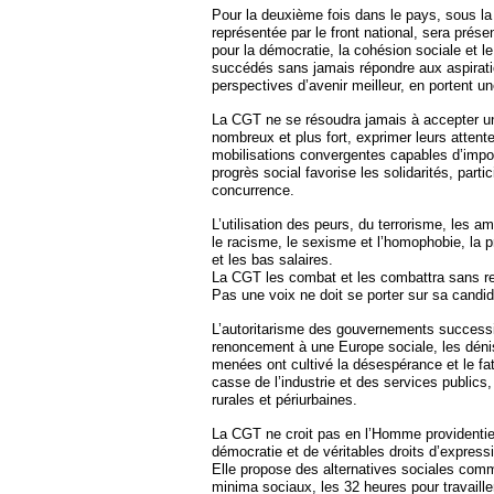
Pour la deuxième fois dans le pays, sous l
représentée par le front national, sera prés
pour la démocratie, la cohésion sociale et 
succédés sans jamais répondre aux aspiratio
perspectives d’avenir meilleur, en portent un
La CGT ne se résoudra jamais à accepter un t
nombreux et plus fort, exprimer leurs attente
mobilisations convergentes capables d’impos
progrès social favorise les solidarités, part
concurrence.
L’utilisation des peurs, du terrorisme, les
le racisme, le sexisme et l’homophobie, la p
et les bas salaires.
La CGT les combat et les combattra sans relâ
Pas une voix ne doit se porter sur sa candid
L’autoritarisme des gouvernements successi
renoncement à une Europe sociale, les dénis d
menées ont cultivé la désespérance et le fat
casse de l’industrie et des services public
rurales et périurbaines.
La CGT ne croit pas en l’Homme providentiel 
démocratie et de véritables droits d’expressi
Elle propose des alternatives sociales comm
minima sociaux, les 32 heures pour travailler