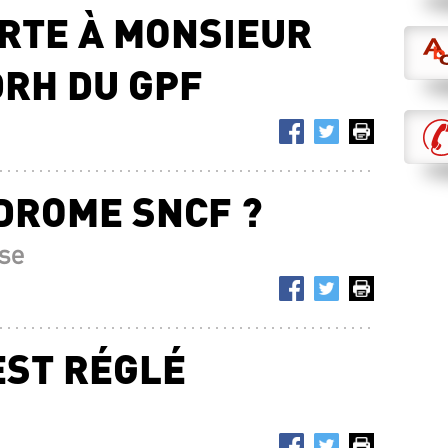
RTE À MONSIEUR
DRH DU GPF
DROME SNCF ?
se
’EST RÉGLÉ