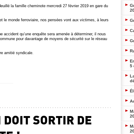
Gr
deuillé la famille cheminote mercredi 27 février 2019 en gare du
2
et le monde ferroviaire, nos pensées vont aux victimes, à leurs
G
Ca
ue accident qu’une enquête sera amenée à déterminer, il nous
 commune pour davantage de moyens de sécurité sur le réseau
Gr
R
e amitié syndicale.
En
5
La
d
É
Ac
Ma
 DOIT SORTIR DE
20
Ma
20