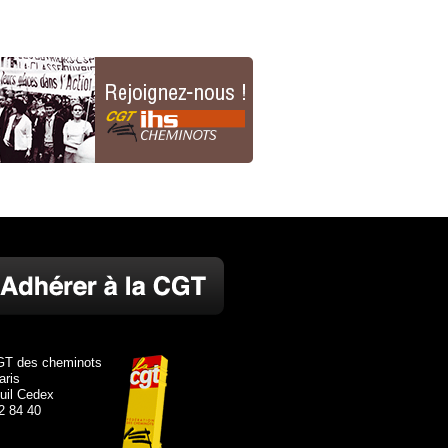
GT des cheminots
aris
uil Cedex
82 84 40