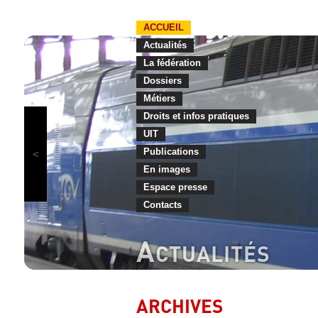
ACCUEIL
Actualités
La fédération
Dossiers
Métiers
Droits et infos pratiques
UIT
Publications
En images
Espace presse
Contacts
A
CTUALITÉS
ARCHIVES