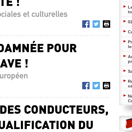
TE !
L
ciales et culturelles
to
02
C
Pr
NDAMNÉE POUR
le
A
AVE !
pr
Sa
européen
Ré
n
N
Co
 DES CONDUCTEURS,
UALIFICATION DU