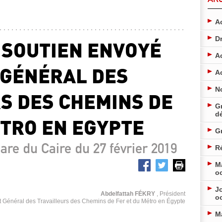
Ac
D
 SOUTIEN ENVOYÉ
A
 GÉNÉRAL DES
A
N
S DES CHEMINS DE
Gr
d
ÉTRO EN EGYPTE
G
gare du Caire du 27 février 2019
Ré
M
o
Jo
Abdelfattah FÉKRY
, Président
o
t Général des Travailleurs des Chemins de Fer et du Métro en Égypte
M