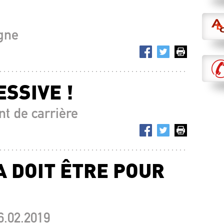
igne
SSIVE !
t de carrière
A DOIT ÊTRE POUR
6.02.2019