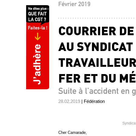
Février 2019
COURRIER DE
AU SYNDICAT
TRAVAILLEUR
FER ET DU M
Suite à l’accident en 
28.02.2019
| Fédération
Syndica
Cher Camarade,