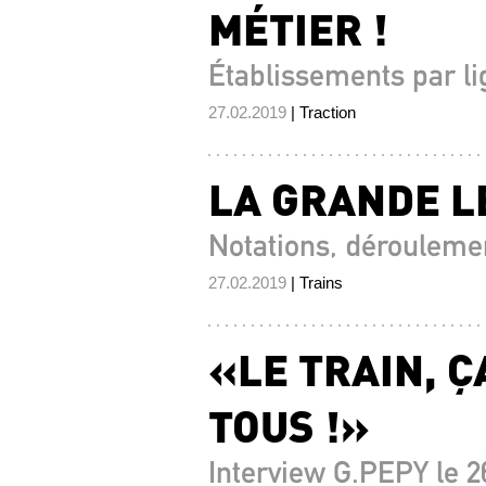
MÉTIER !
Établissements par l
27.02.2019
| Traction
LA GRANDE LE
Notations, déroulemen
27.02.2019
| Trains
«LE TRAIN, Ç
TOUS !»
Interview G.PEPY le 2