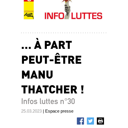
… À PART
PEUT-ÊTRE
MANU
THATCHER !
Infos luttes n°30
25.03.2023
| Espace presse