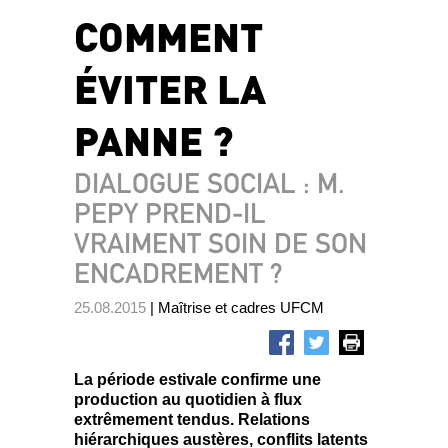
COMMENT
ÉVITER LA
PANNE ?
DIALOGUE SOCIAL : M.
PEPY PREND-IL
VRAIMENT SOIN DE SON
ENCADREMENT ?
25.08.2015
| Maîtrise et cadres UFCM
La période estivale confirme une
production au quotidien à flux
extrêmement tendus. Relations
hiérarchiques austères, conflits latents