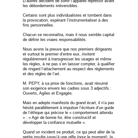
D’autres décident de sortir l’appareil répressif avant
les débordements irréversibles.
Certains sont plus individualistes et tombent dans
la provocation, espérant l’instrumentaliser à des
fins personnelles.
Chacun se reconnaîtra, mais il nous semble capital
de définir les vraies responsabilités.
Nous avons la preuve que nos premiers dirigeants
et surtout le premier d’entre eux, invitent
régulièrement à transgresser les usages et même
les règles, à ne pas s’en laisser compter, à qualifier
de ringard l’attachement au respect des règlements
et des règles de l’art.
M. PEPY, à sa prise de fonctions, avait résumé
son exigence envers les cadres sous 3 adjectifs :
Ouverts, Agiles et Engagés.
Mais en adepte manifeste du grand écart, il n’a pas
hésité parallèlement à impulser l’écriture d’un guide
de l’éthique qui précise le « comportement attendu
» : « Agir de bonne foi, être constructif et
développer la confiance mutuelle ».
Quand un incident se produit, ce qui peut aller de la
petite insulte jusqu’à une gifle (pour le moment), la