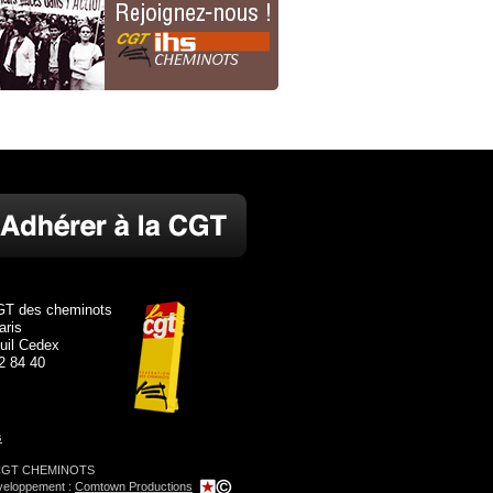
GT des cheminots
aris
uil Cedex
82 84 40
s
6 CGT CHEMINOTS
veloppement :
Comtown Productions