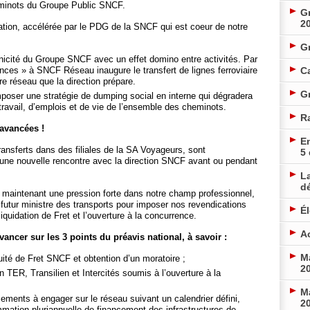
minots du Groupe Public SNCF.
Gr
2
atisation, accélérée par le PDG de la SNCF qui est coeur de notre
G
unicité du Groupe SNCF avec un effet domino entre activités. Par
es » à SNCF Réseau inaugure le transfert de lignes ferroviaire
Ca
re réseau que la direction prépare.
Gr
imposer une stratégie de dumping social en interne qui dégradera
travail, d’emplois et de vie de l’ensemble des cheminots.
R
avancées !
En
ransferts dans des filiales de la SA Voyageurs, sont
5
 une nouvelle rencontre avec la direction SNCF avant ou pendant
La
d
 maintenant une pression forte dans notre champ professionnel,
 futur ministre des transports pour imposer nos revendications
É
liquidation de Fret et l’ouverture à la concurrence.
Ac
ancer sur les 3 points du préavis national, à savoir :
Ma
uité de Fret SNCF et obtention d’un moratoire ;
20
on TER, Transilien et Intercités soumis à l’ouverture à la
Ma
ssements à engager sur le réseau suivant un calendrier défini,
20
mmation pluriannuelle de financement des infrastructures de