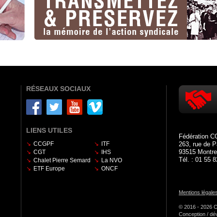
RÉSEAUX SOCIAUX
LIENS UTILES
Fédération C
CCGPF
ITF
263, rue de P
93515 Montre
CGT
IHS
Tél. : 01 55 
Chalet Pierre Semard
La NVO
ETF Europe
ONCF
Mentions légale
© 2016 - 202
Conception / dé