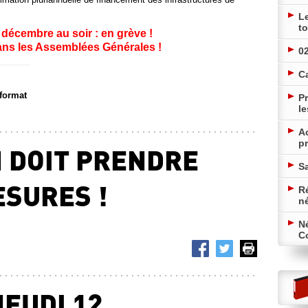
L
to
 décembre au soir : en grève !
dans les Assemblées Générales !
02
C
 format
Pr
le
A
pr
N DOIT PRENDRE
Sa
ESURES !
Ré
n
N
Co
JEUDI 12