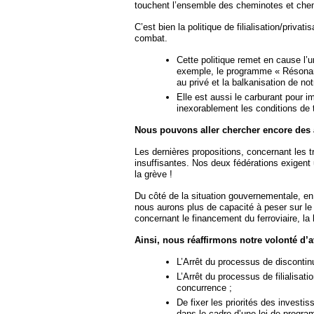
touchent l’ensemble des cheminotes et che
C’est bien la politique de filialisation/priv
combat.
Cette politique remet en cause l’
exemple, le programme « Résonanc
au privé et la balkanisation de not
Elle est aussi le carburant pour 
inexorablement les conditions de 
Nous pouvons aller chercher encore des 
Les dernières propositions, concernant les t
insuffisantes. Nos deux fédérations exigent
la grève !
Du côté de la situation gouvernementale, en
nous aurons plus de capacité à peser sur le
concernant le financement du ferroviaire, la 
Ainsi, nous réaffirmons notre volonté d’av
L’Arrêt du processus de discontin
L’Arrêt du processus de filialisati
concurrence ;
De fixer les priorités des investi
dans le cadre d’une loi de progra