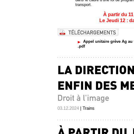
transport.
À partir du 11
Le Jeudi 12 : 
Appel unitaire grève Ag au
.pdf
LA DIRECTIO
ENFIN DES M
Droit à l'image
03.12.2024
| Trains
À PARTIR DU 