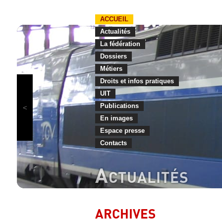
ACCUEIL
Actualités
La fédération
Dossiers
Métiers
Droits et infos pratiques
UIT
Publications
En images
Espace presse
Contacts
A
CTUALITÉS
ARCHIVES