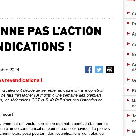
Ac
D
NNE PAS L’ACTION
A
NDICATIONS !
A
N
Gr
embre 2024
d
s revendications !
G
dicales ont décidé de se retirer du cadre unitaire construit
Ré
l ne faut rien lâcher ! A moins d’une semaine des premiers
rs, les fédérations CGT et SUD-Rail n’ont pas l’intention de
M
o
minots !
Jo
o
vernement ont voulu faire croire que notre combat était centré
u’un plan de communication pour mieux nous diviser. Le préavis
M
 cheminotes, pose pourtant des revendications centrales qui