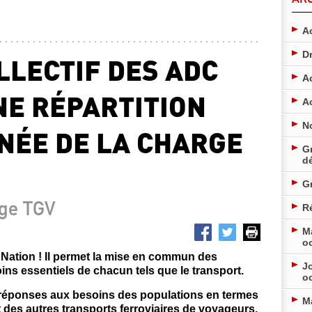
Ac
D
LLECTIF DES ADC
A
NE RÉPARTITION
A
N
NÉE DE LA CHARGE
Gr
d
G
rge TGV
Ré
M
o
a Nation ! Il permet la mise en commun des
Jo
ns essentiels de chacun tels que le transport.
o
s réponses aux besoins des populations en termes
M
 des autres transports ferroviaires de voyageurs.