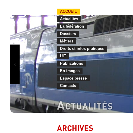
ACCUEIL
Actualités
La fédération
Dossiers
Métiers
Droits et infos pratiques
UIT
Publications
En images
Espace presse
Contacts
A
CTUALITÉS
ARCHIVES