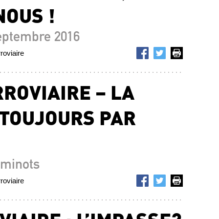
OUS !
septembre 2016
roviaire
ROVIAIRE – LA
T TOUJOURS PAR
minots
roviaire