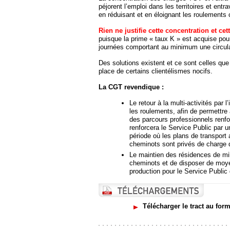
péjorent l’emploi dans les territoires et ent
en réduisant et en éloignant les roulement
Rien ne justifie cette concentration et cet
puisque la prime « taux K » est acquise p
journées comportant au minimum une circul
Des solutions existent et ce sont celles que 
place de certains clientélismes nocifs.
La CGT revendique :
Le retour à la multi-activités par
les roulements, afin de permettr
des parcours professionnels renfo
renforcera le Service Public pa
période où les plans de transport
cheminots sont privés de charge d
Le maintien des résidences de mili
cheminots et de disposer de moy
production pour le Service Public
Télécharger le tract au for