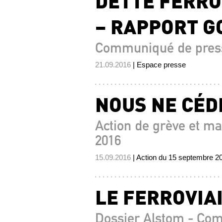
DETTE FERROV
– RAPPORT 
Communiqué de pres
21.09.2016
| Espace presse
NOUS NE CÉD
Action de grève et ma
2016
15.09.2016
| Action du 15 septembre 2
LE FERROVIAI
Dossier Alstom - Co