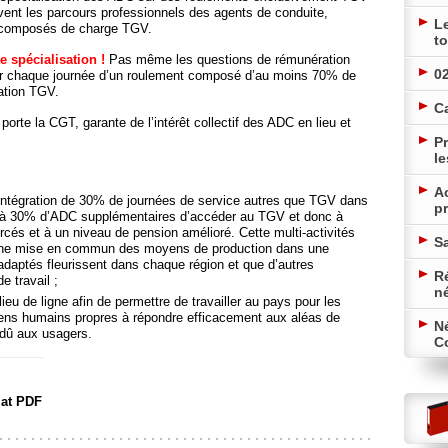
ravent les parcours professionnels des agents de conduite,
L
s composés de charge TGV.
to
te spécialisation !
Pas même les
questions de rémunération
02
our chaque journée d’un roulement composé d’au moins 70% de
ation TGV.
C
porte la CGT, garante de l’intérêt collectif des ADC en lieu et
Pr
le
A
 l’intégration de 30% de journées de service autres que TGV dans
pr
e à 30% d’ADC supplémentaires d’accéder au TGV et donc à
rcés et à un niveau de pension amélioré. Cette multi-activités
Sa
r une mise en commun des moyens de production dans une
 adaptés fleurissent dans chaque région et que d’autres
Ré
e travail ;
n
eu de ligne afin de permettre de travailler au pays pour les
ens humains propres à répondre efficacement aux aléas de
N
 dû aux usagers.
Co
mat PDF