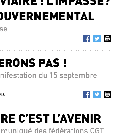
IAIRE : L’IMPASSE?
GOUVERNEMENTAL
se
ERONS PAS !
nifestation du 15 septembre
016
RE C’EST L’AVENIR
mmuniqué des fédérations CGT