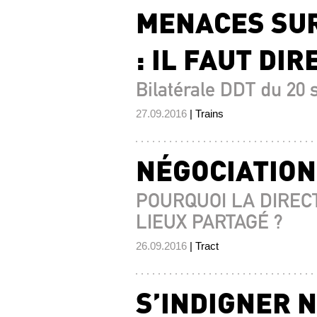
MENACES SUR
: IL FAUT DIR
Bilatérale DDT du 20
27.09.2016
| Trains
NÉGOCIATION
POURQUOI LA DIREC
LIEUX PARTAGÉ ?
26.09.2016
| Tract
S’INDIGNER N