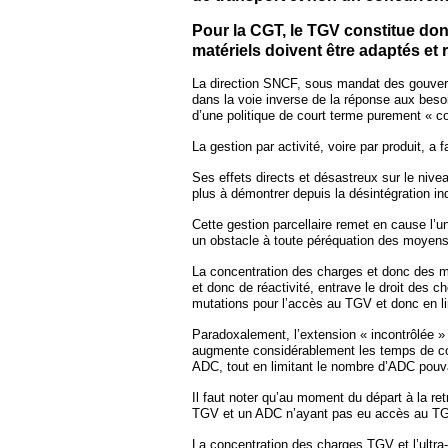
Pour la CGT, le TGV constitue do
matériels doivent être adaptés et
La direction SNCF, sous mandat des gouver
dans la voie inverse de la réponse aux beso
d’une politique de court terme purement « c
La gestion par activité, voire par produit, a
Ses effets directs et désastreux sur le nivea
plus à démontrer depuis la désintégration ind
Cette gestion parcellaire remet en cause l’u
un obstacle à toute péréquation des moyens
La concentration des charges et donc des m
et donc de réactivité, entrave le droit des 
mutations pour l’accès au TGV et donc en l
Paradoxalement, l’extension « incontrôlée 
augmente considérablement les temps de co
ADC, tout en limitant le nombre d’ADC pouv
Il faut noter qu’au moment du départ à la re
TGV et un ADC n’ayant pas eu accès au TGV d
La concentration des charges TGV et l’ultr