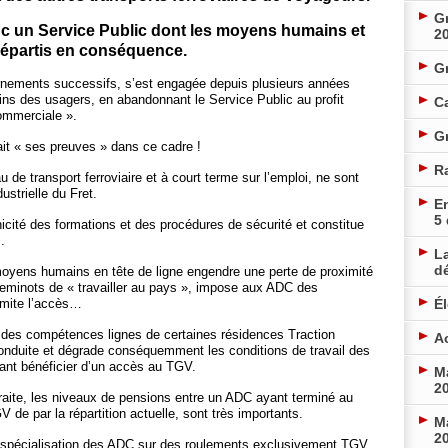
Gr
nc un Service Public dont les moyens humains et
2
 répartis en conséquence.
G
nements successifs, s’est engagée depuis plusieurs années
ins des usagers, en abandonnant le Service Public au profit
Ca
ommerciale ».
Gr
 fait « ses preuves » dans ce cadre !
R
u de transport ferroviaire et à court terme sur l’emploi, ne sont
ustrielle du Fret.
En
5
nicité des formations et des procédures de sécurité et constitue
.
La
d
oyens humains en tête de ligne engendre une perte de proximité
cheminots de « travailler au pays », impose aux ADC des
imite l’accès…
É
» des compétences lignes de certaines résidences Traction
Ac
nduite et dégrade conséquemment les conditions de travail des
ant bénéficier d’un accès au TGV.
Ma
20
traite, les niveaux de pensions entre un ADC ayant terminé au
e par la répartition actuelle, sont très importants.
Ma
20
a-spécialisation des ADC sur des roulements exclusivement TGV