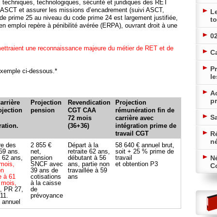
 techniques, technologiques, sécurité et juridiques des RET
 ASCT et assurer les missions d’encadrement (suivi ASCT,
L
e prime 25 au niveau du code prime 24 est largement justifiée,
to
 emploi repère à pénibilité avérée (ERPA), ouvrant droit à une
02
ettraient une reconnaissance majeure du métier de RET et de
C
Pr
exemple ci-dessous.*
le
A
pr
arrière
Projection
Revendication
Projection
ojection
pension
CGT CAA
rémunération fin de
Sa
72 mois
carrière avec
ation.
(36+36)
intégration prime de
travail CGT
Ré
n
re des
2 855 €
Départ à la
58 640 € annuel brut,
 59 ans.
net,
retraite 62 ans,
soit + 25 % prime de
 62 ans,
pension
débutant à 56
travail
N
mois,
SNCF avec
ans,
partie non
et obtention P3
Co
on
39 ans de
travaillée à 59
e à 61
cotisations
ans
 mois,
à la caisse
, PR 27,
de
11.
prévoyance
 annuel