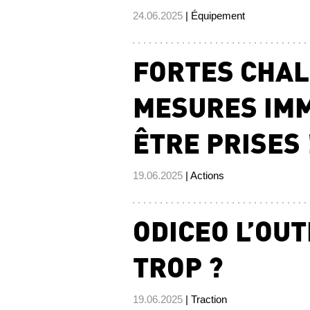
24.06.2025
| Équipement
FORTES CHAL
MESURES IMM
ÊTRE PRISES 
19.06.2025
| Actions
ODICEO L’OU
TROP ?
19.06.2025
| Traction