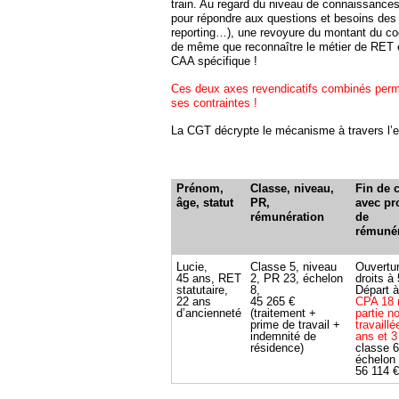
train. Au regard du niveau de connaissances
pour répondre aux questions et besoins des
reporting…), une revoyure du montant du cod
de même que reconnaître le métier de RET en
CAA spécifique !
Ces deux axes revendicatifs combinés perm
ses contraintes !
La CGT décrypte le mécanisme à travers l’
Prénom,
Classe, niveau,
Fin de c
âge, statut
PR,
avec pr
rémunération
de
rémunér
Lucie,
Classe 5, niveau
Ouvertu
45 ans, RET
2, PR 23, échelon
droits à
statutaire,
8,
Départ à
22 ans
45 265 €
CPA 18 
d’ancienneté
(traitement +
partie n
prime de travail +
travaillé
indemnité de
ans et 3
résidence)
classe 6
échelon 
56 114 €