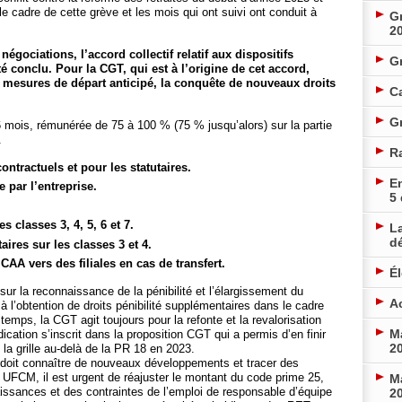
e cadre de cette grève et les mois qui ont suivi ont conduit à
Gr
2
égociations, l’accord collectif relatif aux dispositifs
G
 conclu. Pour la CGT, qui est à l’origine de cet accord,
s mesures de départ anticipé, la conquête de nouveaux droits
Ca
Gr
ois, rémunérée de 75 à 100 % (75 % jusqu’alors) sur la partie
.
R
ontractuels et pour les statutaires.
En
 par l’entreprise.
5
s classes 3, 4, 5, 6 et 7.
La
d
ires sur les classes 3 et 4.
 CAA vers des filiales en cas de transfert.
É
ur la reconnaissance de la pénibilité et l’élargissement du
Ac
à l’obtention de droits pénibilité supplémentaires dans le cadre
mps, la CGT agit toujours pour la refonte et la revalorisation
Ma
ication s’inscrit dans la proposition CGT qui a permis d’en finir
20
 la grille au-delà de la PR 18 en 2023.
 doit connaître de nouveaux développements et tracer des
 UFCM, il est urgent de réajuster le montant du code prime 25,
Ma
issances et des contraintes de l’emploi de responsable d’équipe
20