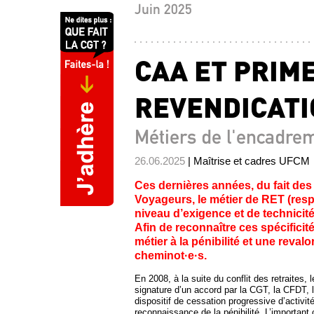
Juin 2025
CAA ET PRIME
REVENDICATI
Métiers de l'encadreme
26.06.2025
| Maîtrise et cadres UFCM
Ces dernières années, du fait de
Voyageurs, le métier de RET (resp
niveau d’exigence et de technicit
Afin de reconnaître ces spécifici
métier à la pénibilité et une revalo
cheminot·e·s.
En 2008, à la suite du conflit des retraites,
signature d’un accord par la CGT, la CFDT, 
dispositif de cessation progressive d’activit
reconnaissance de la pénibilité. L’important 