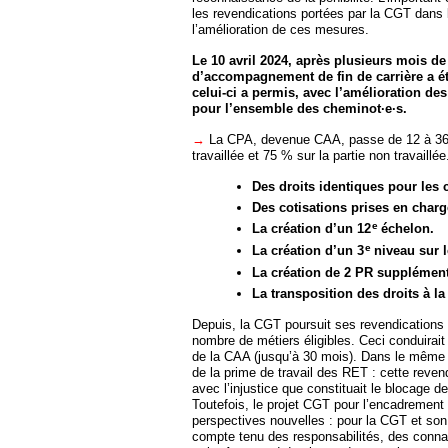
les revendications portées par la CGT dans l
l’amélioration de ces mesures.
Le 10 avril 2024, après plusieurs mois de n
d’accompagnement de fin de carrière a été
celui-ci a permis, avec l’amélioration de
pour l’ensemble des cheminot·e·s.
→
La CPA, devenue CAA, passe de 12 à 36 m
travaillée et 75 % sur la partie non travaillée
Des droits identiques pour les c
Des cotisations prises en charge
e
La création d’un 12
échelon.
e
La création d’un 3
niveau sur le
La création de 2 PR supplémenta
La transposition des droits à la
Depuis, la CGT poursuit ses revendications s
nombre de métiers éligibles. Ceci conduirait 
de la CAA (jusqu’à 30 mois). Dans le même te
de la prime de travail des RET : cette revend
avec l’injustice que constituait le blocage de
Toutefois, le projet CGT pour l’encadrement
perspectives nouvelles : pour la CGT et son
compte tenu des responsabilités, des conna