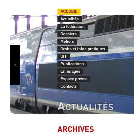
ACCUEIL
Actualités
La fédération
Dossiers
Métiers
Droits et infos pratiques
UIT
Publications
En images
Espace presse
Contacts
A
CTUALITÉS
ARCHIVES