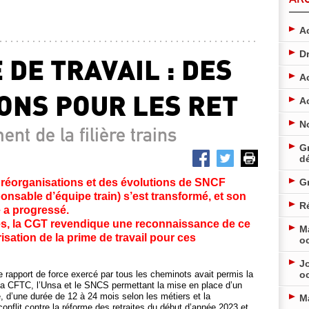
Ac
D
 DE TRAVAIL : DES
A
ONS POUR LES RET
A
N
nt de la filière trains
Gr
d
s réorganisations et des évolutions de SNCF
G
onsable d’équipe train) s’est transformé, et son
Ré
é a progressé.
tés, la CGT revendique une reconnaissance de ce
M
risation de la prime de travail pour ces
o
Jo
 le rapport de force exercé par tous les cheminots avait permis la
o
la CFTC, l’Unsa et le SNCS permettant la mise en place d’un
é, d’une durée de 12 à 24 mois selon les métiers et la
M
conflit contre la réforme des retraites du début d’année 2023 et