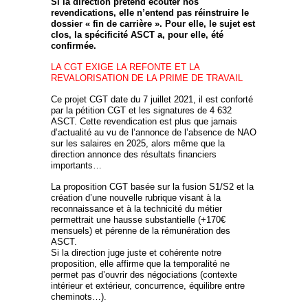
Si la direction prétend écouter nos
revendications, elle n’entend pas réinstruire le
dossier « fin de carrière ». Pour elle, le sujet est
clos, la spécificité ASCT a, pour elle, été
confirmée.
LA CGT EXIGE LA REFONTE ET LA
REVALORISATION DE LA PRIME DE TRAVAIL
Ce projet CGT date du 7 juillet 2021, il est conforté
par la pétition CGT et les signatures de 4 632
ASCT. Cette revendication est plus que jamais
d’actualité au vu de l’annonce de l’absence de NAO
sur les salaires en 2025, alors même que la
direction annonce des résultats financiers
importants…
La proposition CGT basée sur la fusion S1/S2 et la
création d’une nouvelle rubrique visant à la
reconnaissance et à la technicité du métier
permettrait une hausse substantielle (+170€
mensuels) et pérenne de la rémunération des
ASCT.
Si la direction juge juste et cohérente notre
proposition, elle affirme que la temporalité ne
permet pas d’ouvrir des négociations (contexte
intérieur et extérieur, concurrence, équilibre entre
cheminots…).