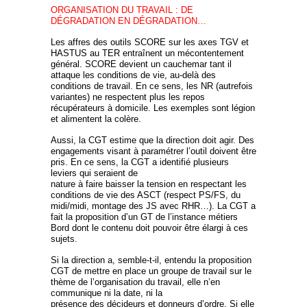
ORGANISATION DU TRAVAIL : DE
DÉGRADATION EN DÉGRADATION…
Les affres des outils SCORE sur les axes TGV et
HASTUS au TER entraînent un mécontentement
général. SCORE devient un cauchemar tant il
attaque les conditions de vie, au-delà des
conditions de travail. En ce sens, les NR (autrefois
variantes) ne respectent plus les repos
récupérateurs à domicile. Les exemples sont légion
et alimentent la colère.
Aussi, la CGT estime que la direction doit agir. Des
engagements visant à paramétrer l’outil doivent être
pris. En ce sens, la CGT a identifié plusieurs
leviers qui seraient de
nature à faire baisser la tension en respectant les
conditions de vie des ASCT (respect PS/FS, du
midi/midi, montage des JS avec RHR…). La CGT a
fait la proposition d’un GT de l’instance métiers
Bord dont le contenu doit pouvoir être élargi à ces
sujets.
Si la direction a, semble-t-il, entendu la proposition
CGT de mettre en place un groupe de travail sur le
thème de l’organisation du travail, elle n’en
communique ni la date, ni la
présence des décideurs et donneurs d’ordre. Si elle