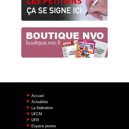
Accueil
Actualités
La fédération
UFCM
UFR
Espace jeunes