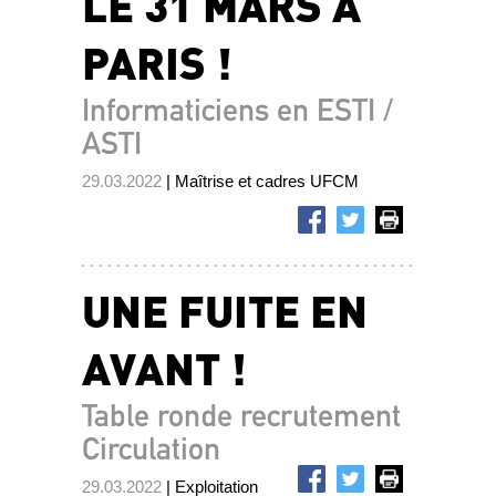
LE 31 MARS À
PARIS !
Informaticiens en ESTI /
ASTI
29.03.2022
| Maîtrise et cadres UFCM
UNE FUITE EN
AVANT !
Table ronde recrutement
Circulation
29.03.2022
| Exploitation