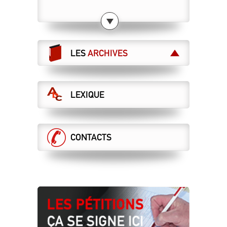
DESTINATION SERVICE PUBLIC !
23.07.2026
CANICULE : ATTENTION À NE PAS
BARSSER DE L’AIR CHAUD !
LES
ARCHIVES
23.07.2026
ET MAINTENANT ?
LEXIQUE
21.07.2026
LA DIRECTION VEUT DES ASCT AU
RABAIS, LA CGT S’Y OPPOSE !
DCI sécurité
CONTACTS
16.07.2026
DERRIÈRE VOS GALÈRES, DES CHOIX
MORTIFÈRES !
16.07.2026