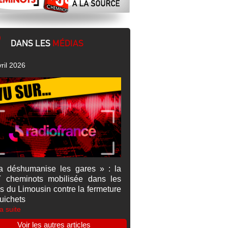
DANS LES
MÉDIAS
ril 2026
a déshumanise les gares » : la
 cheminots mobilisée dans les
s du Limousin contre la fermeture
uichets
la suite
Voir les autres articles