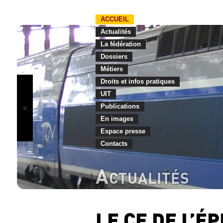
ACCUEIL
Actualités
La fédération
Dossiers
Métiers
Droits et infos pratiques
UIT
Publications
En images
Espace presse
Contacts
A
CTUALITÉS
LE CE DE L’ÉP