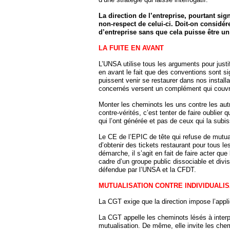
La direction de l’entreprise, pourtant si
non-respect de celui-ci. Doit-on considér
d’entreprise sans que cela puisse être u
LA FUITE EN AVANT
L’UNSA utilise tous les arguments pour justifi
en avant le fait que des conventions sont si
puissent venir se restaurer dans nos installa
concernés versent un complément qui couvre
Monter les cheminots les uns contre les autr
contre-vérités, c’est tenter de faire oublier 
qui l’ont générée et pas de ceux qui la subis
Le CE de l’EPIC de tête qui refuse de mutua
d’obtenir des tickets restaurant pour tous l
démarche, il s’agit en fait de faire acter qu
cadre d’un groupe public dissociable et divis
défendue par l’UNSA et la CFDT.
MUTUALISATION CONTRE INDIVIDUALIS
La CGT exige que la direction impose l’appli
La CGT appelle les cheminots lésés à interpel
mutualisation. De même, elle invite les ch