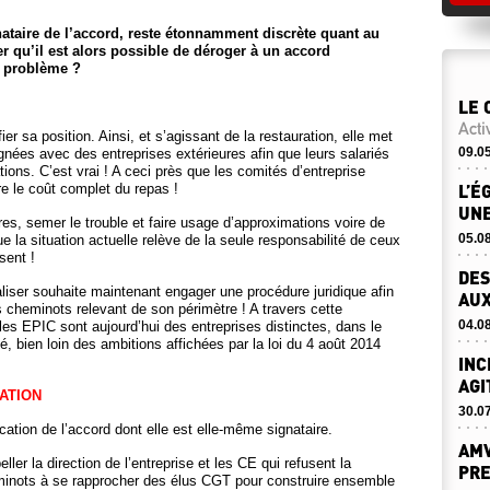
gnataire de l’accord, reste étonnamment discrète quant au
er qu’il est alors possible de déroger à un accord
n problème ?
LE 
Acti
er sa position. Ainsi, et s’agissant de la restauration, elle met
09.0
gnées avec des entreprises extérieures afin que leurs salariés
tions. C’est vrai ! A ceci près que les comités d’entreprise
L’É
 le coût complet du repas !
UNE
es, semer le trouble et faire usage d’approximations voire de
05.0
que la situation actuelle relève de la seule responsabilité de ceux
sent !
DES
liser souhaite maintenant engager une procédure juridique afin
AUX
es cheminots relevant de son périmètre ! A travers cette
04.0
e les EPIC sont aujourd’hui des entreprises distinctes, dans le
é, bien loin des ambitions affichées par la loi du 4 août 2014
INC
AGI
ATION
30.0
cation de l’accord dont elle est elle-même signataire.
AMV
ler la direction de l’entreprise et les CE qui refusent la
PRE
eminots à se rapprocher des élus CGT pour construire ensemble