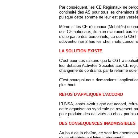
Par conséquent, les CE Régionaux ne perçoive
continuité des AS pour tous les cheminots de
puisque cette somme ne leur est pas versée
Même si les CE régionaux (Mobilités) souhai
des CE nationaux, ils n’en n’auraient pas le
d’une partie des personnels, ce que la CGT 
subventionner 2 fois les cheminots concernés
LA SOLUTION EXISTE
C’est pour ces raisons que la CGT a souhait
leur dotation Activités Sociales aux CE rég
changements contraints par la réforme soient
C’est pourquoi nous demandons l’application
plus haut.
REFUS D’APPLIQUER L’ACCORD
L’UNSA, après avoir signé cet accord, refuse
cette organisation syndicale ne reversent pa
pour produire des activités au choix parfois
DES CONSÉQUENCES INADMISSIBLES
Au bout de la chaîne, ce sont les cheminots 
d’une stratégie qui laisse interrogatif.