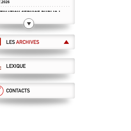
7.2026
TINATION SERVICE PUBLIC !
7.2026
ICULE : ATTENTION À NE PAS
SSER DE L’AIR CHAUD !
LES
ARCHIVES
7.2026
MAINTENANT ?
7.2026
LEXIQUE
DIRECTION VEUT DES ASCT AU
AIS, LA CGT S’Y OPPOSE !
sécurité
7.2026
CONTACTS
RIÈRE VOS GALÈRES, DES CHOIX
TIFÈRES !
7.2026