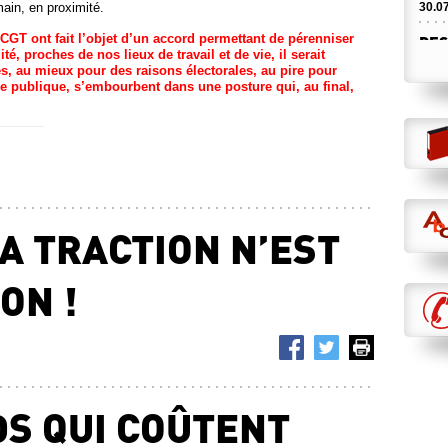
main, en proximité.
30.0
CGT ont fait l’objet d’un accord permettant de pérenniser
DES
té, proches de nos lieux de travail et de vie, il serait
23.0
s, au mieux pour des raisons électorales, au pire pour
se publique,
s’embourbent dans une posture qui, au final,
CAN
BAR
23.0
ET 
21.0
LA TRACTION N’EST
LA 
RAB
DCI 
ON !
16.0
DER
MOR
16.0
DS QUI COÛTENT