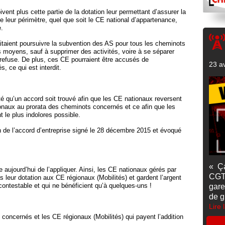
nt plus cette partie de la dotation leur permettant d’assurer la
 leur périmètre, quel que soit le CE national d’appartenance,
.
taient poursuivre la subvention des AS pour tous les cheminots
s moyens, sauf à supprimer des activités, voire à se séparer
refuse. De plus, ces CE pourraient être accusés de
23 av
, ce qui est interdit.
é qu’un accord soit trouvé afin que les CE nationaux reversent
ionaux au prorata des cheminots concernés et ce afin que les
 le plus indolores possible.
 de l’accord d’entreprise signé le 28 décembre 2015 et évoqué
« Ç
 aujourd’hui de l’appliquer. Ainsi, les CE nationaux gérés par
CGT
s leur dotation aux CE régionaux (Mobilités) et gardent l’argent
 contestable et qui ne bénéficient qu’à quelques-uns !
gare
de g
Lire 
concernés et les CE régionaux (Mobilités) qui payent l’addition