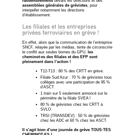
rassemblements
devant les directions et des
assemblées générales de grévistes
, pour
interpeller notamment les directions
d’établissement.
Les filiales et les entreprises
privées ferroviaires en grève !
En effet, alors que la communication de l’entreprise
SNCF, relayée par les médias, tente de circonscrire
le conflit aux seules bornes du GPU,
les
cheminot·es des filiales et des EFP sont
pleinement dans l’action !
T12-T13 : 80 % des CRTT en grève.
Filiale Sud Azur : 70 % de grévistes tous
collèges avec une participation de 95 %
d’ASCT.
1 train sur 5 seulement annoncé sur le
périmètre de la filiale SVEA !
80 % de grévistes chez les CRTT à
SVLO.
TRSI (TRANSDEV) : 50 % de grévistes
chez les ADC et 60 % chez les ASCT.
Il s’agit bien d’une journée de grève TOUS·TES
CHEMINOT·ES !