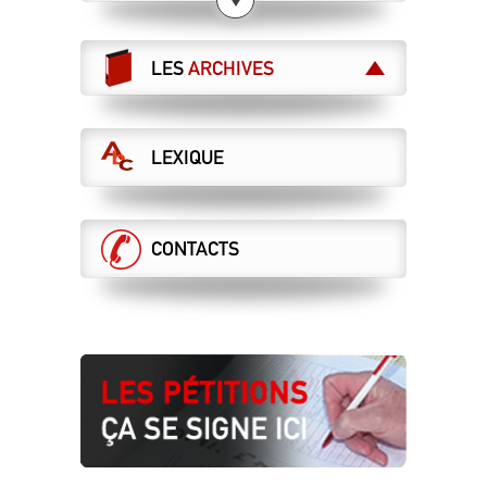
23.07.2026
CANICULE : ATTENTION À NE PAS
BARSSER DE L’AIR CHAUD !
LES
ARCHIVES
23.07.2026
ET MAINTENANT ?
LEXIQUE
21.07.2026
LA DIRECTION VEUT DES ASCT AU
RABAIS, LA CGT S’Y OPPOSE !
DCI sécurité
CONTACTS
16.07.2026
DERRIÈRE VOS GALÈRES, DES CHOIX
MORTIFÈRES !
16.07.2026