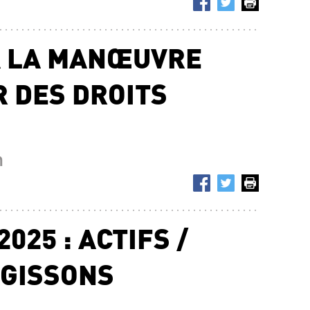
À LA MANŒUVRE
 DES DROITS
n
025 : ACTIFS /
AGISSONS