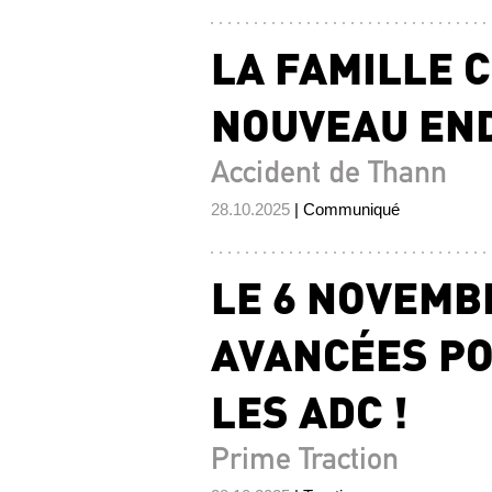
LA FAMILLE 
NOUVEAU END
Accident de Thann
28.10.2025
| Communiqué
LE 6 NOVEMB
AVANCÉES PO
LES ADC !
Prime Traction