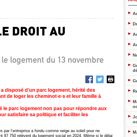
Ac
D
E DROIT AU
A
A
N
le logement du 13 novembre
Gr
d
G
 a disposé d’un parc logement, hérité des
Ré
t de loger les cheminot·e·s et leur famille à
M
o
isé le parc logement non pas pour répondre aux
satisfaire sa politique et faciliter les
Jo
o
s par l’entreprise a fondu comme neige au soleil pour ne
M
t 97 750 relèvent du logement social en 2024. Même si le délai