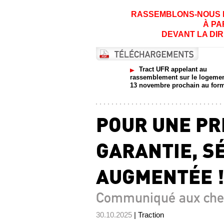
RASSEMBLONS-NOUS M
À PA
DEVANT LA DIR
Tract UFR appelant au
rassemblement sur le logeme
13 novembre prochain au form
POUR UNE PR
GARANTIE, S
AUGMENTÉE 
Communiqué aux che
30.10.2025
| Traction