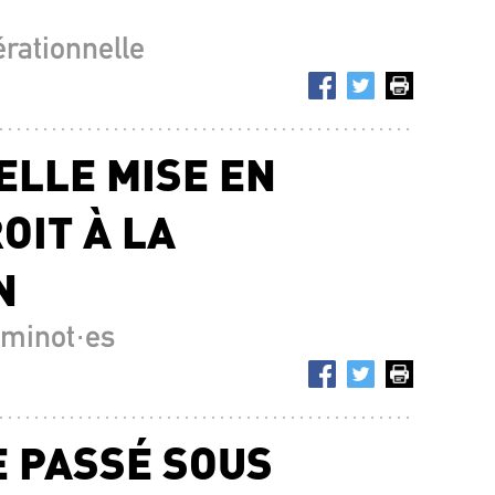
érationnelle
ELLE MISE EN
OIT À LA
N
minot·es
 PASSÉ SOUS