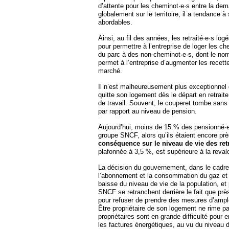
d’attente pour les cheminot·e·s entre la dema
globalement sur le territoire, il a tendance
abordables.
Ainsi, au fil des années, les retraité·e·s l
pour permettre à l’entreprise de loger les ch
du parc à des non-cheminot·e·s, dont le nom
permet à l’entreprise d’augmenter les recette
marché.
Il n’est malheureusement plus exceptionnel q
quitte son logement dès le départ en retrait
de travail. Souvent, le couperet tombe sans 
par rapport au niveau de pension.
Aujourd’hui, moins de 15 % des pensionné·e·
groupe SNCF, alors qu’ils étaient encore pr
conséquence sur le niveau de vie des retra
plafonnée à 3,5 %, est supérieure à la reval
La décision du gouvernement, dans le cadre 
l’abonnement et la consommation du gaz et d
baisse du niveau de vie de la population, et
SNCF se retranchent derrière le fait que prè
pour refuser de prendre des mesures d’ampl
Être propriétaire de son logement ne rime p
propriétaires sont en grande difficulté pour 
les factures énergétiques, au vu du niveau 