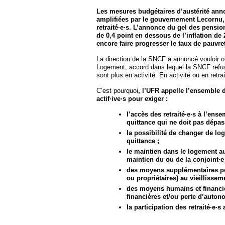
Les mesures budgétaires d’austérité annon
amplifiées par le gouvernement Lecornu, 
retraité·e·s. L’annonce du gel des pensio
de 0,4 point en dessous de l’inflation de 
encore faire progresser le taux de pauvret
La direction de la SNCF a annoncé vouloir o
Logement, accord dans lequel la SNCF refuse
sont plus en activité. En activité ou en retra
C’est pourquoi
, l’UFR appelle l’ensemble 
actif·ive·s pour exiger :
l’accès des retraité·e·s à l’ens
quittance qui ne doit pas dépa
la possibilité de changer de l
quittance ;
le maintien dans le logement au
maintien du ou de la conjoint·e
des moyens supplémentaires pou
ou propriétaires) au vieillissem
des moyens humains et financie
financières et/ou perte d’auton
la participation des retraité·e