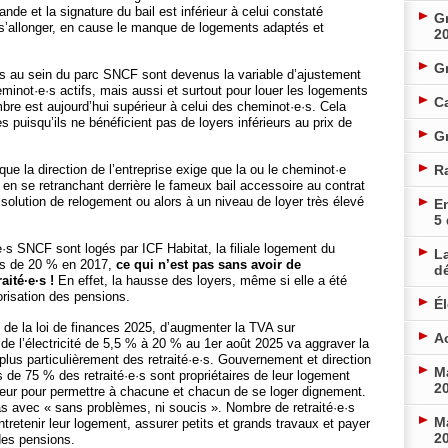
nde et la signature du bail est inférieur à celui constaté
Gr
 à s’allonger, en cause le manque de logements adaptés et
2
G
ogés au sein du parc SNCF sont devenus la variable d’ajustement
eminot·e·s actifs, mais aussi et surtout pour louer les logements
Ca
bre est aujourd’hui supérieur à celui des cheminot·e·s. Cela
s puisqu’ils ne bénéficient pas de loyers inférieurs au prix de
Gr
ue la direction de l’entreprise exige que la ou le cheminot·e
R
e en se retranchant derrière le fameux bail accessoire au contrat
solution de relogement ou alors à un niveau de loyer très élevé
En
5
s SNCF sont logés par ICF Habitat, la filiale logement du
La
ès de 20 % en 2017,
ce qui n’est pas sans avoir de
d
ité·e·s !
En effet, la hausse des loyers, même si elle a été
orisation des pensions.
É
de la loi de finances 2025, d’augmenter la TVA sur
Ac
e l’électricité de 5,5 % à 20 % au 1er août 2025 va aggraver la
 plus particulièrement des retraité·e·s. Gouvernement et direction
Ma
s de 75 % des retraité·e·s sont propriétaires de leur logement
20
eur pour permettre à chacune et chacun de se loger dignement.
as avec « sans problèmes, ni soucis ». Nombre de retraité·e·s
Ma
entretenir leur logement, assurer petits et grands travaux et payer
20
des pensions.