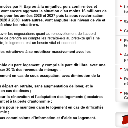
cées par F. Bayrou à la mi-juillet, puis confir-mées et
L
vont encore aggraver la situation d’au moins 16 millions de
to
ns pour les années 2026 et 2027 puis la sous-revalorisation
2028 à 2030, entre autres, vont amputer leur niveau de vie et
02
é chez les retraité·e·s.
C
uvrir les négociations quant au renouvellement de l’accord
 de prendre en compte les retraité·e·s au prétexte qu’ils ne
Pr
ite, le logement est un besoin vital et essentiel !
le
des retraité·e·s à se mobiliser massivement avec les
A
pr
emble du parc logement, y compris le parc dit libre, avec une
Sa
sser 20 % des revenus du ménage ;
ogement en cas de sous-occupation, avec diminution de la
Ré
n
 départ en retraite, sans augmentation de loyer, et le
 en cas de décès ;
N
r la rénovation et l’adaptation des logements (locataires
Co
ent et à la perte d’autonomie ;
rs pour le maintien dans le logement en cas de difficultés
omie ;
·s aux commissions d’information et d’aide au logement.