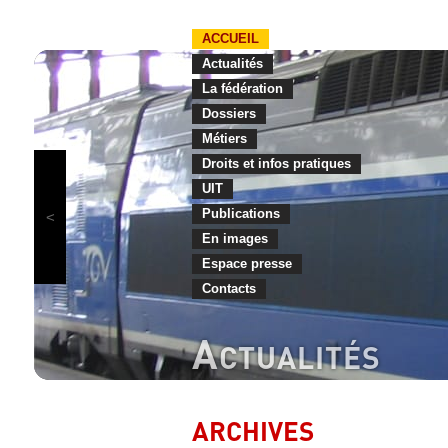
ACCUEIL
Actualités
La fédération
Dossiers
Métiers
Droits et infos pratiques
UIT
Publications
En images
Espace presse
Contacts
A
CTUALITÉS
ARCHIVES