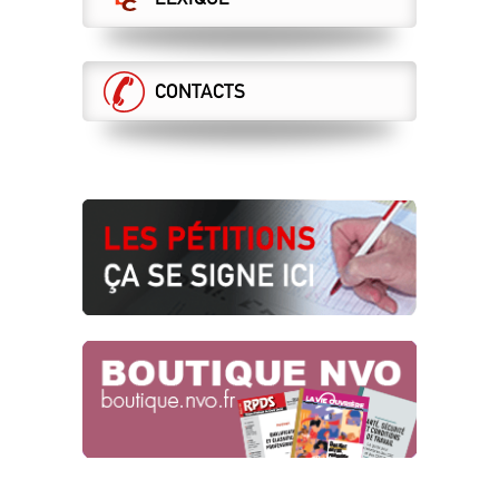
21.07.2026
LA DIRECTION VEUT DES ASCT AU
RABAIS, LA CGT S’Y OPPOSE !
CONTACTS
DCI sécurité
16.07.2026
DERRIÈRE VOS GALÈRES, DES CHOIX
MORTIFÈRES !
16.07.2026