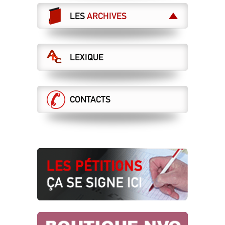
BARSSER DE L’AIR CHAUD !
LES
ARCHIVES
23.07.2026
ET MAINTENANT ?
21.07.2026
LEXIQUE
LA DIRECTION VEUT DES ASCT AU
RABAIS, LA CGT S’Y OPPOSE !
DCI sécurité
16.07.2026
CONTACTS
DERRIÈRE VOS GALÈRES, DES CHOIX
MORTIFÈRES !
16.07.2026