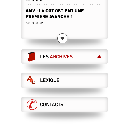
30.07.2026
AMV : LA CGT OBTIENT UNE
PREMIÈRE AVANCÉE !
30.07.2026
DESTINATION SERVICE PUBLIC !
23.07.2026
CANICULE : ATTENTION À NE PAS
BARSSER DE L’AIR CHAUD !
LES
ARCHIVES
23.07.2026
ET MAINTENANT ?
LEXIQUE
21.07.2026
LA DIRECTION VEUT DES ASCT AU
RABAIS, LA CGT S’Y OPPOSE !
DCI sécurité
CONTACTS
16.07.2026
DERRIÈRE VOS GALÈRES, DES CHOIX
MORTIFÈRES !