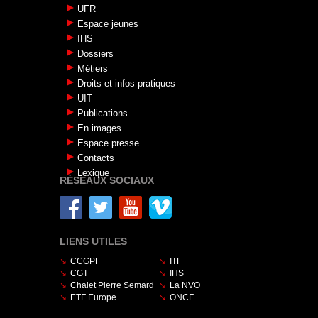
UFR
Espace jeunes
IHS
Dossiers
Métiers
Droits et infos pratiques
UIT
Publications
En images
Espace presse
Contacts
Lexique
RÉSEAUX SOCIAUX
LIENS UTILES
CCGPF
ITF
CGT
IHS
Chalet Pierre Semard
La NVO
ETF Europe
ONCF