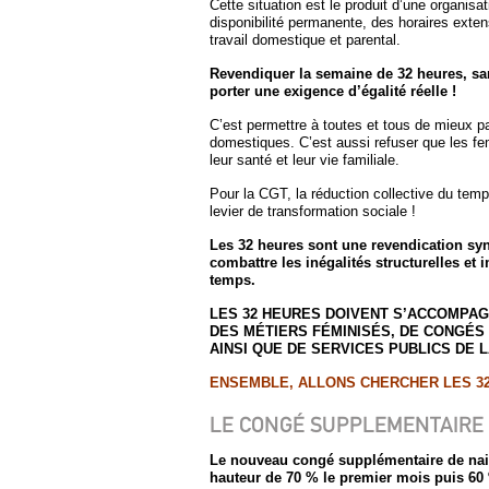
Cette situation est le produit d’une organisa
disponibilité permanente, des horaires extens
travail domestique et parental.
Revendiquer la semaine de 32 heures, sans
porter une exigence d’égalité réelle !
C’est permettre à toutes et tous de mieux pa
domestiques. C’est aussi refuser que les fem
leur santé et leur vie familiale.
Pour la CGT, la réduction collective du tem
levier de transformation sociale !
Les 32 heures sont une revendication syn
combattre les inégalités structurelles et 
temps.
LES 32 HEURES DOIVENT S’ACCOMPAG
DES MÉTIERS FÉMINISÉS, DE CONGÉS
AINSI QUE DE SERVICES PUBLICS DE 
ENSEMBLE, ALLONS CHERCHER LES 32
LE CONGÉ SUPPLEMENTAIRE D
Le nouveau congé supplémentaire de nai
hauteur de 70 % le premier mois puis 60 