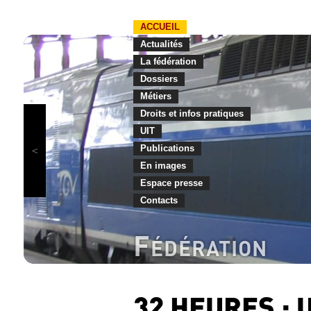
ACCUEIL
Actualités
La fédération
Dossiers
Métiers
Droits et infos pratiques
UIT
Publications
En images
Espace presse
Contacts
F
ÉDÉRATION
32 HEURES : 