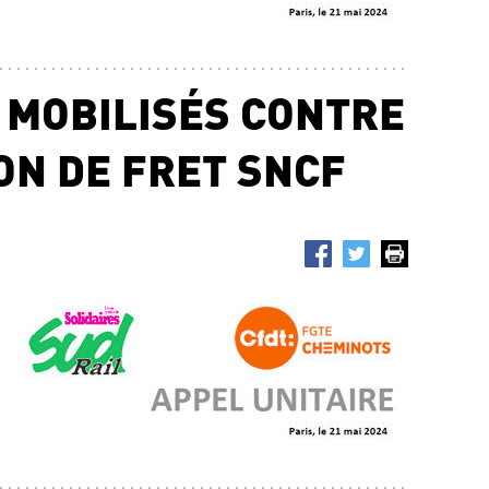
Trac
25.0
SNC
S MOBILISÉS CONTRE
L’É
SYS
Ris
ON DE FRET SNCF
22.0