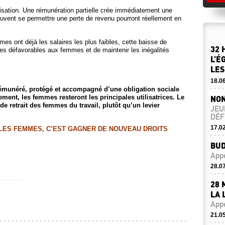
isation. Une rémunération partielle crée immédiatement une
peuvent se permettre une perte de revenu pourront réellement en
s ont déjà les salaires les plus faibles, cette baisse de
32 
ges défavorables aux femmes et de maintenir les inégalités
L’É
LES
18.0
rémunéré, protégé et accompagné d’une obligation sociale
ement, les femmes resteront les principales utilisatrices. Le
NON
de retrait des femmes du travail, plutôt qu’un levier
JEU
DÉF
17.0
LES FEMMES, C’EST GAGNER DE NOUVEAU DROITS
BUD
Appe
28.0
28 
LA 
Appe
21.0