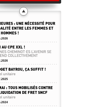
HEURES : UNE NÉCESSITÉ POUR
GALITÉ ENTRE LES FEMMES ET
 HOMMES !
6.2026
 AU CPE XXL !
NES CHEMINOT·ES L’AVENIR SE
END COLLECTIVEMENT
2.2026
GET BAYROU, ÇA SUFFIT !
l unitaire
7.2025
MAI : TOUS MOBILISÉS CONTRE
LIQUIDATION DE FRET SNCF
l unitaire
5.2024