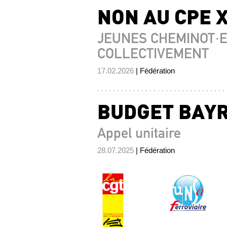
NON AU CPE X
JEUNES CHEMINOT·E
COLLECTIVEMENT
17.02.2026
| Fédération
BUDGET BAYRO
Appel unitaire
28.07.2025
| Fédération