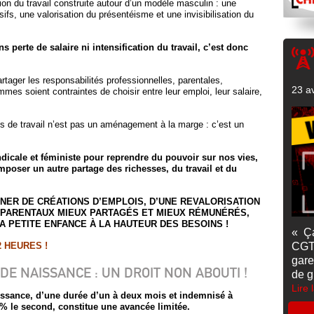
tion du travail construite autour d’un modèle masculin : une
ifs, une valorisation du présentéisme et une invisibilisation du
 perte de salaire ni intensification du travail, c’est donc
rtager les responsabilités professionnelles, parentales,
23 av
mes soient contraintes de choisir entre leur emploi, leur salaire,
ps de travail n’est pas un aménagement à la marge : c’est un
dicale et féministe pour reprendre du pouvoir sur nos vies,
imposer un autre partage des richesses, du travail et du
NER DE CRÉATIONS D’EMPLOIS, D’UNE REVALORISATION
 PARENTAUX MIEUX PARTAGÉS ET MIEUX RÉMUNÉRÉS,
LA PETITE ENFANCE À LA HAUTEUR DES BESOINS !
« Ç
 HEURES !
CGT
gare
E NAISSANCE : UN DROIT NON ABOUTI !
de g
Lire 
ssance, d’une durée d’un à deux mois et indemnisé à
% le second, constitue une avancée limitée.