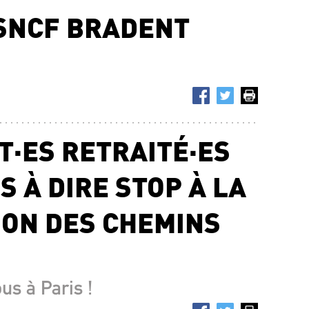
 SNCF BRADENT
T·ES RETRAITÉ·ES
 À DIRE STOP À LA
ION DES CHEMINS
ous à Paris !