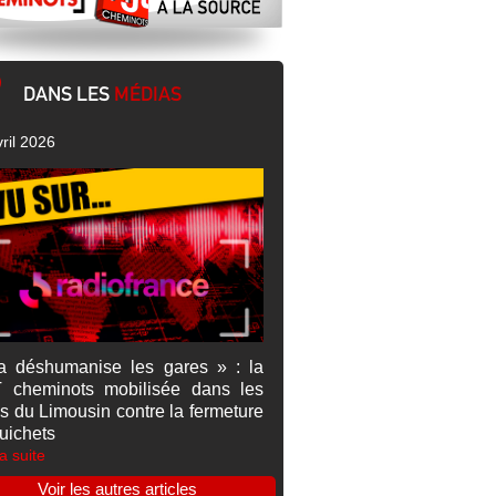
DANS LES
MÉDIAS
ril 2026
a déshumanise les gares » : la
 cheminots mobilisée dans les
s du Limousin contre la fermeture
uichets
la suite
Voir les autres articles