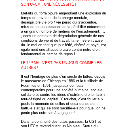
SON UFCM : UNE NÉCESSITÉ !
Méfaits du forfait-jours engendrant une explosion du
temps de travail et de la charge mentale,
déséquilibre vie pro / vie perso qui s’accentue,
refus de reconnaissance de la pénibilité notamment
à un grand nombre de métiers de l’encadrement, …
; dans un contexte de dégradation générale de nos
conditions de vie et de travail, la remise en cause
du 1e mai en tant que jour férié, chômé et payé, est
également une attaque brutale contre notre droit
fondamental au temps de repos !
ER
LE 1
MAI N’EST PAS UN JOUR COMME LES
AUTRES !
Il est l’héritage de plus d’un siècle de luttes, depuis
le massacre de Chicago en 1886 et la fusillade de
Fourmies en 1891, jusqu’aux combats
contemporains pour une société humaine, sociale,
solidaire et contre les idées d’extrême-droite, larbin
tout-désigné du capital. Y toucher, c’est fouler aux
pieds la mémoire de celles et ceux qui se sont
battu·e·s et qui se sont sacrifié·e·s pour que l’on ne
perde plus notre vie à la gagner !
Dans la continuité des luttes passées, la CGT et
son UFCM revendiquent un Nouveau Statut du