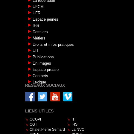
La fédération
UFCM
UFR
Espace jeunes
IHS
Dossiers
Métiers
Droits et infos pratiques
UIT
Publications
En images
Espace presse
Contacts
Lexique
RÉSEAUX SOCIAUX
LIENS UTILES
CCGPF
ITF
CGT
IHS
Chalet Pierre Semard
La NVO