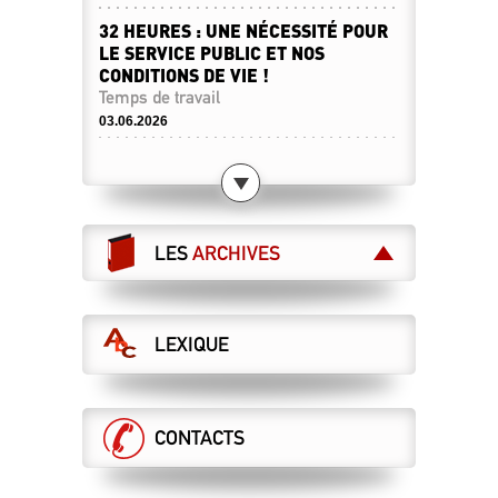
32 HEURES : UNE NÉCESSITÉ POUR
LE SERVICE PUBLIC ET NOS
CONDITIONS DE VIE !
Temps de travail
03.06.2026
LE 10 JUIN, FAISONS LA
DÉMONSTRATION DE NOTRE FORCE
COLLECTIVE !
Appel à la grève
LES
ARCHIVES
26.05.2026
SOUFFRANCE À L’ENCADREMENT,
UNE MALADIE ORPHELINE ?
11.05.2026
LEXIQUE
QUAND LA RECHERCHE DE PROFITS
REMPLACE LA TRANSMISSION DES
SAVOIRS !
CONTACTS
Formation professionnelle
12.03.2026