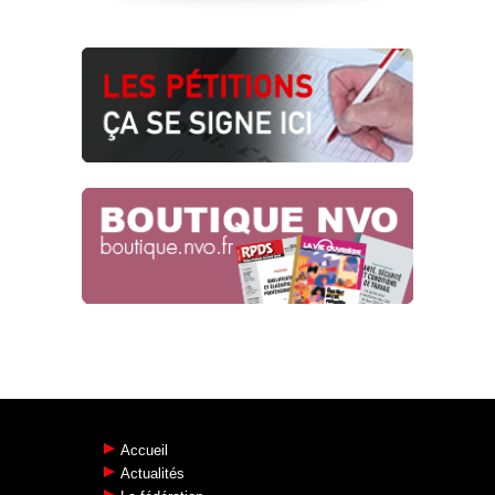
L’HUMAIN POUR SEUL HORIZON
COMMUN !
Conditions de travail
10.02.2026
FACE À L’AUSTÉRITÉ SALARIALES,
TOUTES ET TOUS MOBILISÉ·E·S LE
13 JANVIER !
NAO 2026
06.01.2026
Accueil
Actualités