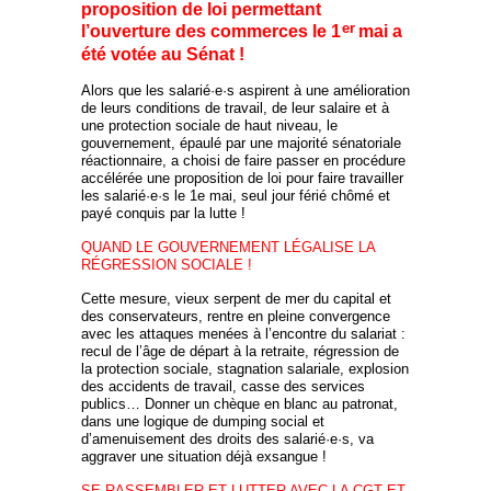
proposition de loi permettant
er
l’ouverture des commerces le 1
mai a
été votée au Sénat !
Alors que les salarié·e·s aspirent à une amélioration
de leurs conditions de travail, de leur salaire et à
une protection sociale de haut niveau, le
gouvernement, épaulé par une majorité sénatoriale
réactionnaire, a choisi de faire passer en procédure
accélérée une proposition de loi pour faire travailler
les salarié·e·s le 1e mai, seul jour férié chômé et
payé conquis par la lutte !
QUAND LE GOUVERNEMENT LÉGALISE LA
RÉGRESSION SOCIALE !
Cette mesure, vieux serpent de mer du capital et
des conservateurs, rentre en pleine convergence
avec les attaques menées à l’encontre du salariat :
recul de l’âge de départ à la retraite, régression de
la protection sociale, stagnation salariale, explosion
des accidents de travail, casse des services
publics… Donner un chèque en blanc au patronat,
dans une logique de dumping social et
d’amenuisement des droits des salarié·e·s, va
aggraver une situation déjà exsangue !
SE RASSEMBLER ET LUTTER AVEC LA CGT ET