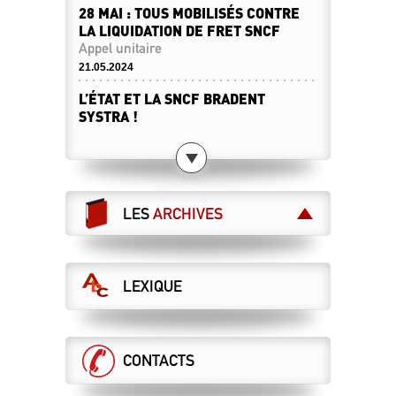
28 MAI : TOUS MOBILISÉS CONTRE
LA LIQUIDATION DE FRET SNCF
Appel unitaire
21.05.2024
L’ÉTAT ET LA SNCF BRADENT
SYSTRA !
15.05.2024
LES CHEMINOT·ES RETRAITÉ·ES
SONT APPELÉS À DIRE STOP À LA
LIBÉRALISATION DES CHEMINS DE
LES
ARCHIVES
FER !
Le 28 mai, toutes et tous à Paris !
07.05.2024
LEXIQUE
LES MAÎTRISES ET CADRES
MANIFESTENT POUR LE SERVICE
PUBLIC !
28 mai : manifestation nationale à Paris
CONTACTS
07.05.2024
RÉTABLIR LA VÉRITÉ… SANS