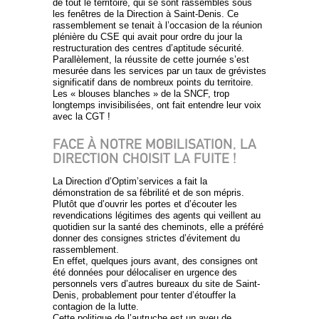
de tout le territoire, qui se sont rassemblés sous
les fenêtres de la Direction à Saint-Denis. Ce
rassemblement se tenait à l’occasion de la réunion
plénière du CSE qui avait pour ordre du jour la
restructuration des centres d’aptitude sécurité.
Parallèlement, la réussite de cette journée s’est
mesurée dans les services par un taux de grévistes
significatif dans de nombreux points du territoire.
Les « blouses blanches » de la SNCF, trop
longtemps invisibilisées, ont fait entendre leur voix
avec la CGT !
FACE À NOTRE MOBILISATION, LA
DIRECTION CHOISIT LA FUITE !
La Direction d’Optim’services a fait la
démonstration de sa fébrilité et de son mépris.
Plutôt que d’ouvrir les portes et d’écouter les
revendications légitimes des agents qui veillent au
quotidien sur la santé des cheminots, elle a préféré
donner des consignes strictes d’évitement du
rassemblement.
En effet, quelques jours avant, des consignes ont
été données pour délocaliser en urgence des
personnels vers d’autres bureaux du site de Saint-
Denis, probablement pour tenter d’étouffer la
contagion de la lutte.
Cette politique de l’autruche est un aveu de