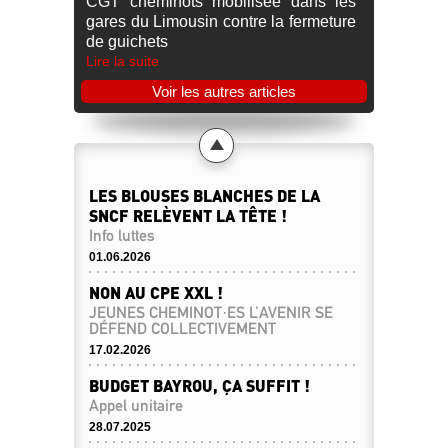
CGT cheminots mobilisée dans les
gares du Limousin contre la fermeture
de guichets
Lire la suite
Voir les autres articles
LES BLOUSES BLANCHES DE LA
SNCF RELÈVENT LA TÊTE !
Info luttes
01.06.2026
NON AU CPE XXL !
JEUNES CHEMINOT·ES L’AVENIR SE
DÉFEND COLLECTIVEMENT
17.02.2026
BUDGET BAYROU, ÇA SUFFIT !
Appel unitaire
28.07.2025