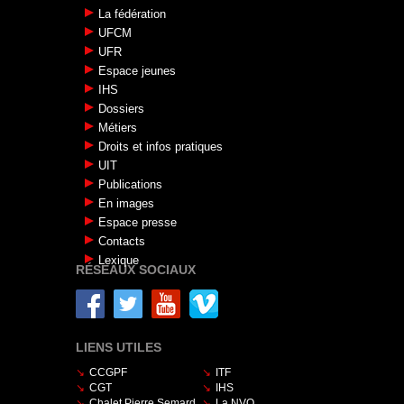
La fédération
UFCM
UFR
Espace jeunes
IHS
Dossiers
Métiers
Droits et infos pratiques
UIT
Publications
En images
Espace presse
Contacts
Lexique
RÉSEAUX SOCIAUX
LIENS UTILES
CCGPF
ITF
CGT
IHS
Chalet Pierre Semard
La NVO