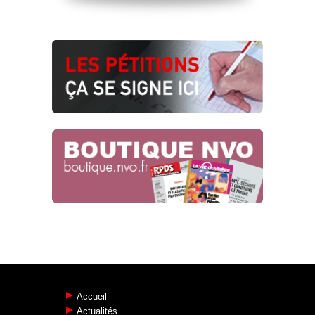
RÉÉCRIRE L’HISTOIRE !
Cessation progressive d'activité
26.04.2024
UNE GRILLE UNIQUE POUR TOUS !
Tract n°2 de la campagne salaire
25.04.2024
SNCF RÉSEAU : SOUS-TRAITANCE DE
L’ÉTHIQUE, TACTIQUE
SYSTÉMATIQUE !
Risques psycho-sociaux
22.04.2024
Accueil
Actualités