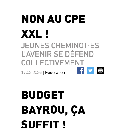
NON AU CPE
XXL !
JEUNES CHEMINOT·ES
L’AVENIR SE DÉFEND
COLLECTIVEMENT
17.02.2026
| Fédération
BUDGET
BAYROU, ÇA
SUFFIT !