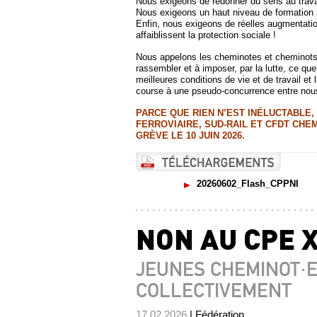
Nous exigeons de redonner du sens au travai
Nous exigeons un haut niveau de formation a
Enfin, nous exigeons de réelles augmentation
affaiblissent la protection sociale !
Nous appelons les cheminotes et cheminots, q
rassembler et à imposer, par la lutte, ce que
meilleures conditions de vie et de travail et 
course à une pseudo-concurrence entre nou
PARCE QUE RIEN N’EST INÉLUCTABLE
FERROVIAIRE, SUD-RAIL ET CFDT CHE
GRÈVE LE 10 JUIN 2026.
20260602_Flash_CPPNI
NON AU CPE X
JEUNES CHEMINOT·E
COLLECTIVEMENT
17.02.2026
| Fédération