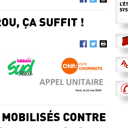
L’É
SYS
U, ÇA SUFFIT !
15.0
LES
SON
LIB
FER
Le 2
07.0
LES
MAN
PUB
28 m
07.0
RÉT
RÉÉ
Cess
S MOBILISÉS CONTRE
26.0
UNE