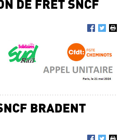
ON DE FRET SNCF
Trac
25.0
SNC
L’É
SYS
Ris
22.0
 SNCF BRADENT