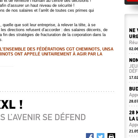
l et de remettre l’humain au centre des décisions !
fin d’assurer un haut niveau de sécurité !
s de nos salaires et l’arrêt de toutes ces primes qui
uelle que soit leur entreprise, à relever la tête, à se
NE 
 les directions refusent d’accorder : des salaires décents, de
la fin des stratégies de fracturation de la corporation dans la
URG
s.
Réun
, L’ENSEMBLE DES FÉDÉRATIONS CGT CHEMINOTS, UNSA
02.0
MINOTS ONT APPELÉ UNITAIREMENT À AGIR PAR LA
NON
JEU
DÉF
17.0
BUD
Appe
XL !
28.0
28 
S L’AVENIR SE DÉFEND
LA 
Appe
21.0