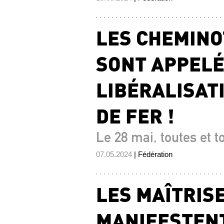
LES CHEMINO
SONT APPELÉS
LIBÉRALISAT
DE FER !
Le 28 mai, toutes et t
07.05.2024
| Fédération
LES MAÎTRIS
MANIFESTENT