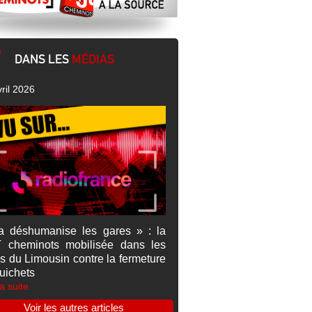
DANS LES
MÉDIAS
ril 2026
a déshumanise les gares » : la
 cheminots mobilisée dans les
s du Limousin contre la fermeture
uichets
la suite
Voir les autres articles