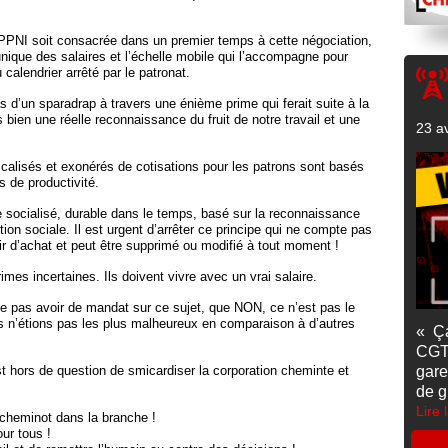
CPPNI soit consacrée dans un premier temps à cette négociation,
 unique des salaires et l’échelle mobile qui l’accompagne pour
 calendrier arrêté par le patronat.
 d’un sparadrap à travers une énième prime qui ferait suite à la
s bien une réelle reconnaissance du fruit de notre travail et une
23 av
scalisés et exonérés de cotisations pour les patrons sont basés
fs de productivité.
re socialisé, durable dans le temps, basé sur la reconnaissance
tion sociale. Il est urgent d’arrêter ce principe qui ne compte pas
oir d’achat et peut être supprimé ou modifié à tout moment !
es incertaines. Ils doivent vivre avec un vrai salaire.
e pas avoir de mandat sur ce sujet, que NON, ce n’est pas le
s n’étions pas les plus malheureux en comparaison à d’autres
« Ç
CGT
t hors de question de smicardiser la corporation cheminte et
gare
de g
Lire 
 cheminot dans la branche !
ur tous !