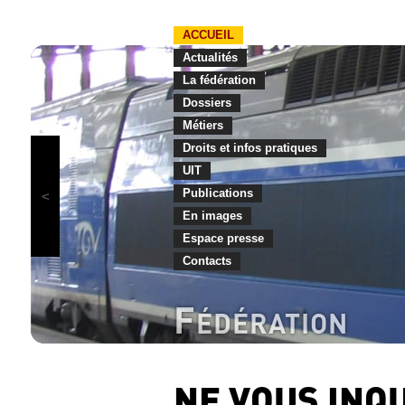
ACCUEIL
Actualités
La fédération
Dossiers
Métiers
Droits et infos pratiques
UIT
Publications
En images
Espace presse
Contacts
F
ÉDÉRATION
NE VOUS INQU