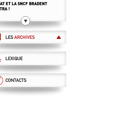
TAT ET LA SNCF BRADENT
TRA !
5.2024
 CHEMINOT·ES RETRAITÉ·ES
T APPELÉS À DIRE STOP À LA
ÉRALISATION DES CHEMINS DE
LES
ARCHIVES
 !
8 mai, toutes et tous à Paris !
5.2024
LEXIQUE
 MAÎTRISES ET CADRES
IFESTENT POUR LE SERVICE
LIC !
ai : manifestation nationale à Paris
CONTACTS
5.2024
ABLIR LA VÉRITÉ… SANS
CRIRE L’HISTOIRE !
ation progressive d'activité
4.2024
 GRILLE UNIQUE POUR TOUS !