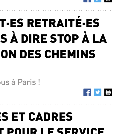
T·ES RETRAITÉ·ES
 À DIRE STOP À LA
ION DES CHEMINS
ous à Paris !
ES ET CADRES
 POUR LE SERVICE