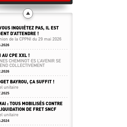
VOUS INQUIÉTEZ PAS, IL EST
ENT D’ATTENDRE !
ion de la CPPNI du 29 mai 2026
6.2026
 AU CPE XXL !
NES CHEMINOT·ES L’AVENIR SE
END COLLECTIVEMENT
2.2026
GET BAYROU, ÇA SUFFIT !
l unitaire
7.2025
MAI : TOUS MOBILISÉS CONTRE
LIQUIDATION DE FRET SNCF
l unitaire
5.2024