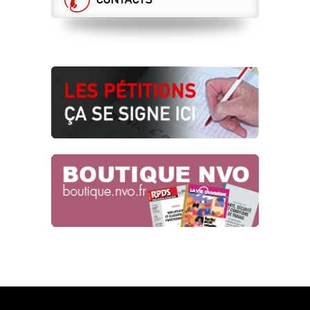
RÉÉCRIRE L’HISTOIRE !
Cessation progressive d'activité
26.04.2024
UNE GRILLE UNIQUE POUR TOUS !
Tract n°2 de la campagne salaire
25.04.2024
SNCF RÉSEAU : SOUS-TRAITANCE DE
L’ÉTHIQUE, TACTIQUE
SYSTÉMATIQUE !
Risques psycho-sociaux
22.04.2024