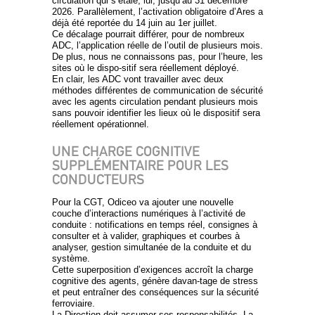
circulation qui s’étale, lui, jusqu’au 31 décembre
2026. Parallèlement, l’activation obligatoire d’Ares a
déjà été reportée du 14 juin au 1er juillet.
Ce décalage pourrait différer, pour de nombreux
ADC, l’application réelle de l’outil de plusieurs mois.
De plus, nous ne connaissons pas, pour l’heure, les
sites où le dispo-sitif sera réellement déployé.
En clair, les ADC vont travailler avec deux
méthodes différentes de communication de sécurité
avec les agents circulation pendant plusieurs mois
sans pouvoir identifier les lieux où le dispositif sera
réellement opérationnel.
UNE CHARGE COGNITIVE
SUPPLÉMENTAIRE POUR LES
CONDUCTEURS
Pour la CGT, Odiceo va ajouter une nouvelle
couche d’interactions numériques à l’activité de
conduite : notifications en temps réel, consignes à
consulter et à valider, graphiques et courbes à
analyser, gestion simultanée de la conduite et du
système.
Cette superposition d’exigences accroît la charge
cognitive des agents, génère davan-tage de stress
et peut entraîner des conséquences sur la sécurité
ferroviaire.
La Direction doit assumer ses responsabilités. La