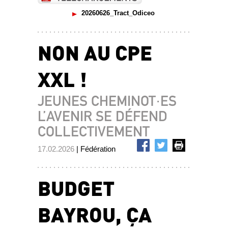
20260626_Tract_Odiceo
NON AU CPE
XXL !
JEUNES CHEMINOT·ES
L’AVENIR SE DÉFEND
COLLECTIVEMENT
17.02.2026
| Fédération
BUDGET
BAYROU, ÇA