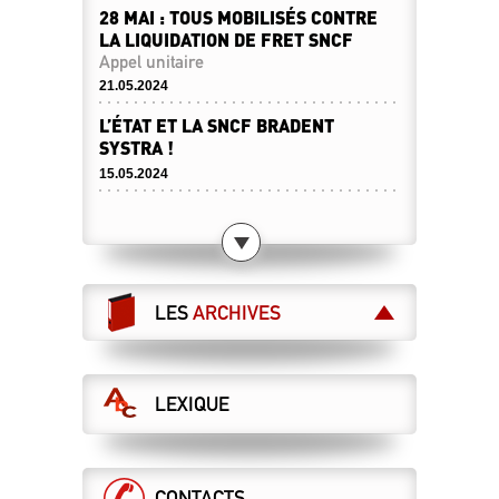
28 MAI : TOUS MOBILISÉS CONTRE
LA LIQUIDATION DE FRET SNCF
Appel unitaire
21.05.2024
L’ÉTAT ET LA SNCF BRADENT
SYSTRA !
15.05.2024
LES CHEMINOT·ES RETRAITÉ·ES
SONT APPELÉS À DIRE STOP À LA
LIBÉRALISATION DES CHEMINS DE
FER !
Le 28 mai, toutes et tous à Paris !
LES
ARCHIVES
07.05.2024
LES MAÎTRISES ET CADRES
MANIFESTENT POUR LE SERVICE
LEXIQUE
PUBLIC !
28 mai : manifestation nationale à Paris
07.05.2024
RÉTABLIR LA VÉRITÉ… SANS
CONTACTS