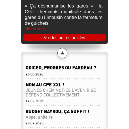
« Ça déshumanise les gares » : la
CGT cheminots mobilisée dans les
gares du Limousin contre la fermeture
de guichets
Lire la suite
Voir les autres articles
ODICEO, PROGRÈS OU FARDEAU ?
26.06.2026
NON AU CPE XXL !
JEUNES CHEMINOT·ES L’AVENIR SE
DÉFEND COLLECTIVEMENT
17.02.2026
BUDGET BAYROU, ÇA SUFFIT !
Appel unitaire
28.07.2025