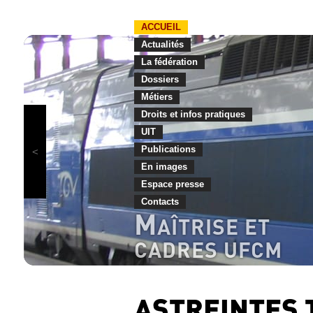
ACCUEIL
Actualités
La fédération
Dossiers
Métiers
Droits et infos pratiques
UIT
Publications
En images
Espace presse
Contacts
M
AÎTRISE ET
CADRES UFCM
ASTREINTES 