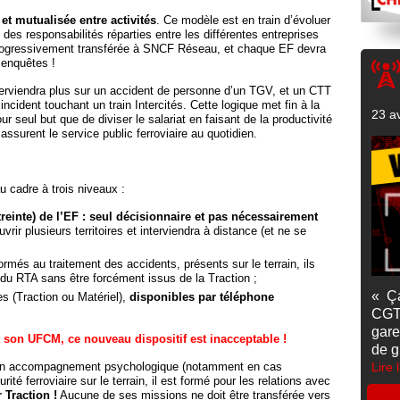
e et mutualisée entre activités
. Ce modèle est en train d’évoluer
es responsabilités réparties entre les différentes entreprises
t progressivement transférée à SNCF Réseau, et chaque EF devra
 enquêtes !
terviendra plus sur un accident de personne d’un TGV, et un CTT
incident touchant un train Intercités. Cette logique met fin à la
23 av
our seul but que de diviser le salariat en faisant de la productivité
ssurent le service public ferroviaire au quotidien.
u cadre à trois niveaux :
reinte) de l’EF : seul décisionnaire et pas nécessairement
uvrir plusieurs territoires et interviendra à distance (et ne se
ormés au traitement des accidents, présents sur le terrain, ils
» du RTA sans être forcément issus de la Traction ;
« Ç
s (Traction ou Matériel),
disponibles par téléphone
CGT
gare
 son UFCM, ce nouveau dispositif est inacceptable !
de g
 un accompagnement psychologique (notamment en cas
Lire 
ité ferroviaire sur le terrain, il est formé pour les relations avec
 Traction !
Aucune de ses missions ne doit être transférée vers