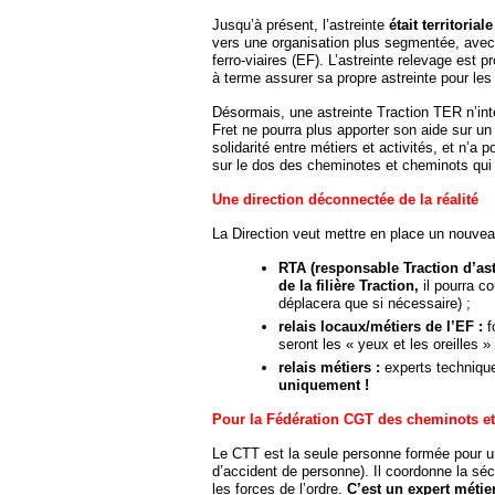
Jusqu’à présent, l’astreinte
était territorial
vers une organisation plus segmentée, avec d
ferro-viaires (EF). L’astreinte relevage es
à terme assurer sa propre astreinte pour les
Désormais, une astreinte Traction TER n’in
Fret ne pourra plus apporter son aide sur un 
solidarité entre métiers et activités, et n’a p
sur le dos des cheminotes et cheminots qui a
Une direction déconnectée de la réalité
La Direction veut mettre en place un nouvea
RTA (responsable Traction d’ast
de la filière Traction,
il pourra co
déplacera que si nécessaire) ;
relais locaux/métiers de l’EF :
f
seront les « yeux et les oreilles 
relais métiers :
experts technique
uniquement !
Pour la Fédération CGT des cheminots et
Le CTT est la seule personne formée pour
d’accident de personne). Il coordonne la sécur
les forces de l’ordre.
C’est un expert métier