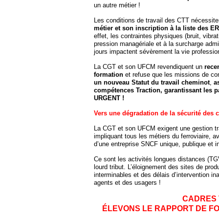
un autre métier !
Les conditions de travail des CTT nécessit
métier et son inscription à la liste des E
effet, les contraintes physiques (bruit, vibr
pression managériale et à la surcharge admini
jours impactent sévèrement la vie professio
La CGT et son UFCM revendiquent un
rece
formation
et refuse que les missions de c
un nouveau Statut du travail cheminot
,
as
compétences Traction, garantissant les p
URGENT !
Vers une dégradation de la sécurité des c
La CGT et son UFCM exigent une gestion tra
impliquant tous les métiers du ferroviaire, a
d’une entreprise SNCF unique, publique et i
Ce sont les activités longues distances (TGV
lourd tribut. L’éloignement des sites de pro
interminables et des délais d’intervention in
agents et des usagers !
CADRES 
ÉLEVONS LE RAPPORT DE FO