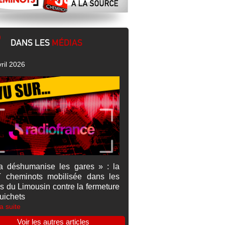
DANS LES
MÉDIAS
ril 2026
a déshumanise les gares » : la
 cheminots mobilisée dans les
s du Limousin contre la fermeture
uichets
la suite
Voir les autres articles