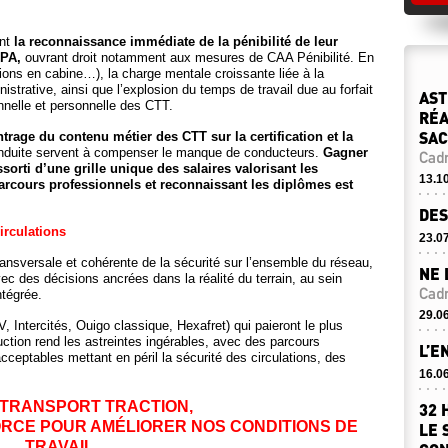
ent
la reconnaissance immédiate de la pénibilité de leur
RPA,
ouvrant droit notamment aux mesures de CAA Pénibilité. En
ations en cabine…), la charge mentale croissante liée à la
strative, ainsi que l’explosion du temps de travail due au forfait
AST
nnelle et personnelle des CTT.
RÉA
SAC
ntrage du contenu métier des CTT sur la certification et la
onduite servent à compenser le manque de conducteurs.
Gagner
Cadr
sorti d’une grille unique des salaires valorisant les
13.1
arcours professionnels et reconnaissant les diplômes est
DES
irculations
23.0
nsversale et cohérente de la sécurité sur l’ensemble du réseau,
NE 
vec des décisions ancrées dans la réalité du terrain, au sein
Cadr
ntégrée.
29.0
, Intercités, Ouigo classique, Hexafret) qui paieront le plus
duction rend les astreintes ingérables, avec des parcours
L’E
acceptables mettant en péril la sécurité des circulations, des
16.0
TRANSPORT TRACTION,
32 
RCE POUR AMÉLIORER NOS CONDITIONS DE
LE 
TRAVAIL