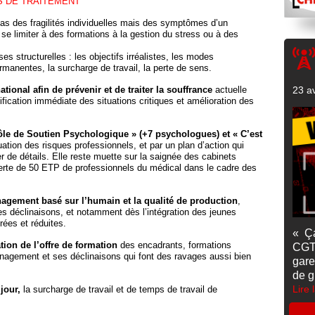
 DE TRAITEMENT
s des fragilités individuelles mais des symptômes d’un
e limiter à des formations à la gestion du stress ou à des
ses structurelles : les objectifs irréalistes, les modes
ermanentes, la surcharge de travail, la perte de sens.
onal afin de prévenir et de traiter la souffrance
actuelle
23 av
fication immédiate des situations critiques et amélioration des
ôle de Soutien Psychologique » (+7 psychologues) et « C’est
ation des risques professionnels, et par un plan d’action qui
 de détails. Elle reste muette sur la saignée des cabinets
 perte de 50 ETP de professionnels du médical dans le cadre des
gement basé sur l’humain et la qualité de production
,
s déclinaisons, et notamment dès l’intégration des jeunes
rées et réduites.
« Ç
ation de l’offre de formation
des encadrants, formations
CGT
management et ses déclinaisons qui font des ravages aussi bien
gare
de g
Lire 
jour,
la surcharge de travail et de temps de travail de