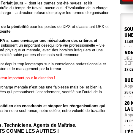
Forfait jours »
, dont les trames ont été revues, et kit
ôle du temps de travail, aucun outil d’évaluation de la charge
 charge. La direction refuse d’employer les termes d’organisation
e la pénibilité
pour les postes de DPX et d’assistant DPX et
SOU
treinte.
UNE
RPA », sans envisager une réévaluation des critères et
11.0
bissent un important déséquilibre vie professionnelle – vie
té physique et mentale, avec des horaires irréguliers et une
NON
pénibilité subie par ces cheminots soit reconnue !
JEU
DÉF
t depuis trop longtemps sur la conscience professionnelle et
ion et le management par la terreur.
17.0
eur important pour la direction !
BUD
Appe
urcharge mentale n’est pas une faiblesse mais bel et bien la
s qui pressurisent l’encadrement, sacrifié sur l’autel de la
28.0
28 
otidien des encadrants et stopper les réorganisations qui
LA 
aitre notre souffrance, notre colère, notre volonté de travailler
Appe
21.0
, Techniciens, Agents de Maîtrise,
S COMME LES AUTRES !
L’É