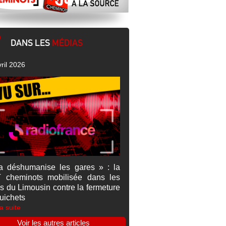
DANS LES
MÉDIAS
ril 2026
a déshumanise les gares » : la
 cheminots mobilisée dans les
s du Limousin contre la fermeture
uichets
la suite
Voir les autres articles