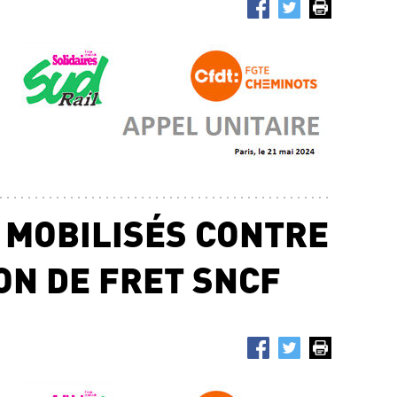
25.0
SNC
L’É
SYS
Ris
22.0
S MOBILISÉS CONTRE
ON DE FRET SNCF