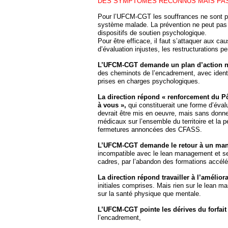
DES SYMPTÔMES RECONNUS MAIS PAS
Pour l’UFCM-CGT les souffrances ne sont pa
système malade. La prévention ne peut pas s
dispositifs de soutien psychologique.
Pour être efficace, il faut s’attaquer aux cau
d’évaluation injustes, les restructurations p
L’UFCM-CGT demande un plan d’action nati
des cheminots de l’encadrement, avec identi
prises en charges psychologiques.
La direction répond « renforcement du P
à vous »,
qui constituerait une forme d’évalu
devrait être mis en oeuvre, mais sans donner
médicaux sur l’ensemble du territoire et la
fermetures annoncées des CFASS.
L’UFCM-CGT demande le retour à un mana
incompatible avec le lean management et se
cadres, par l’abandon des formations accélé
La direction répond travailler à l’amélior
initiales comprises. Mais rien sur le lean 
sur la santé physique que mentale.
L’UFCM-CGT pointe les dérives du forfait 
l’encadrement,