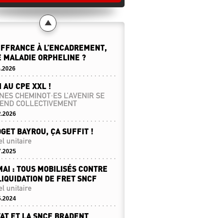
FFRANCE À L’ENCADREMENT,
 MALADIE ORPHELINE ?
5.2026
 AU CPE XXL !
NES CHEMINOT·ES L’AVENIR SE
END COLLECTIVEMENT
2.2026
GET BAYROU, ÇA SUFFIT !
l unitaire
7.2025
MAI : TOUS MOBILISÉS CONTRE
LIQUIDATION DE FRET SNCF
l unitaire
5.2024
TAT ET LA SNCF BRADENT