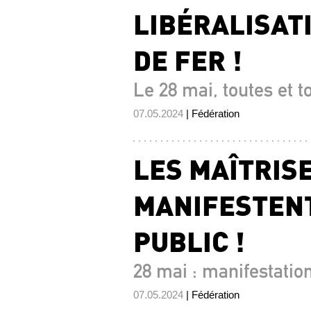
LIBÉRALISAT
DE FER !
Le 28 mai, toutes et t
07.05.2024
| Fédération
LES MAÎTRIS
MANIFESTENT
PUBLIC !
28 mai : manifestation
07.05.2024
| Fédération