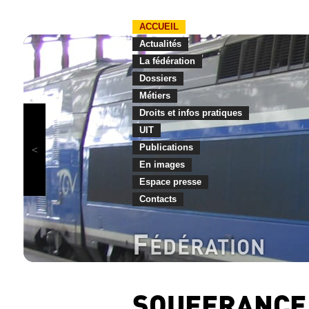
ACCUEIL
Actualités
La fédération
Dossiers
Métiers
Droits et infos pratiques
UIT
Publications
En images
Espace presse
Contacts
F
ÉDÉRATION
SOUFFRANCE 