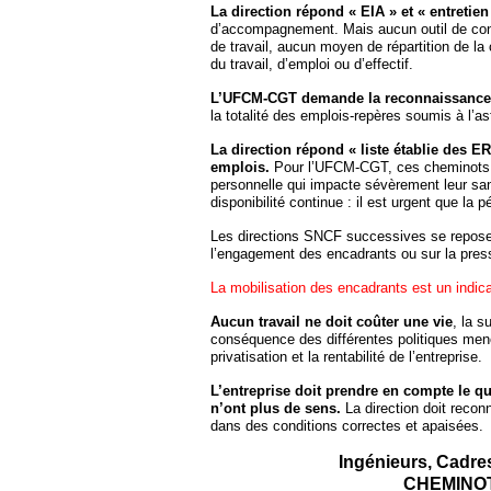
La direction répond « EIA » et « entretien 
d’accompagnement. Mais aucun outil de contr
de travail, aucun moyen de répartition de la
du travail, d’emploi ou d’effectif.
L’UFCM-CGT demande la reconnaissance d
la totalité des emplois-repères soumis à l’as
La direction répond « liste établie des E
emplois.
Pour l’UFCM-CGT, ces cheminots su
personnelle qui impacte sévèrement leur san
disponibilité continue : il est urgent que la 
Les directions SNCF successives se reposen
l’engagement des encadrants ou sur la press
La mobilisation des encadrants est un indicat
Aucun travail ne doit coûter une vie
, la s
conséquence des différentes politiques menée
privatisation et la rentabilité de l’entreprise.
L’entreprise doit prendre en compte le qu
n’ont plus de sens.
La direction doit reconn
dans des conditions correctes et apaisées.
Ingénieurs, Cadres
CHEMINOT