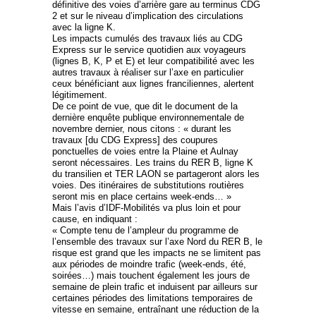
définitive des voies d’arrière gare au terminus CDG
2 et sur le niveau d’implication des circulations
avec la ligne K.
Les impacts cumulés des travaux liés au CDG
Express sur le service quotidien aux voyageurs
(lignes B, K, P et E) et leur compatibilité avec les
autres travaux à réaliser sur l’axe en particulier
ceux bénéficiant aux lignes franciliennes, alertent
légitimement.
De ce point de vue, que dit le document de la
dernière enquête publique environnementale de
novembre dernier, nous citons : « durant les
travaux [du CDG Express] des coupures
ponctuelles de voies entre la Plaine et Aulnay
seront nécessaires. Les trains du RER B, ligne K
du transilien et TER LAON se partageront alors les
voies. Des itinéraires de substitutions routières
seront mis en place certains week-ends… »
Mais l’avis d’IDF-Mobilités va plus loin et pour
cause, en indiquant :
« Compte tenu de l’ampleur du programme de
l’ensemble des travaux sur l’axe Nord du RER B, le
risque est grand que les impacts ne se limitent pas
aux périodes de moindre trafic (week-ends, été,
soirées…) mais touchent également les jours de
semaine de plein trafic et induisent par ailleurs sur
certaines périodes des limitations temporaires de
vitesse en semaine, entraînant une réduction de la