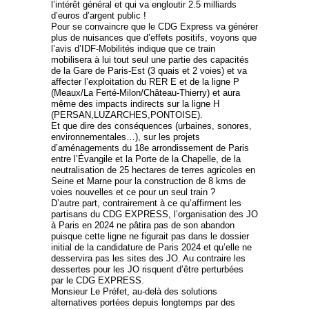
l’intérêt général et qui va engloutir 2.5 milliards
d’euros d’argent public !
Pour se convaincre que le CDG Express va générer
plus de nuisances que d’effets positifs, voyons que
l’avis d’IDF-Mobilités indique que ce train
mobilisera à lui tout seul une partie des capacités
de la Gare de Paris-Est (3 quais et 2 voies) et va
affecter l’exploitation du RER E et de la ligne P
(Meaux/La Ferté-Milon/Château-Thierry) et aura
même des impacts indirects sur la ligne H
(PERSAN,LUZARCHES,PONTOISE).
Et que dire des conséquences (urbaines, sonores,
environnementales…), sur les projets
d’aménagements du 18e arrondissement de Paris
entre l’Évangile et la Porte de la Chapelle, de la
neutralisation de 25 hectares de terres agricoles en
Seine et Marne pour la construction de 8 kms de
voies nouvelles et ce pour un seul train ?
D’autre part, contrairement à ce qu’affirment les
partisans du CDG EXPRESS, l’organisation des JO
à Paris en 2024 ne pâtira pas de son abandon
puisque cette ligne ne figurait pas dans le dossier
initial de la candidature de Paris 2024 et qu’elle ne
desservira pas les sites des JO. Au contraire les
dessertes pour les JO risquent d’être perturbées
par le CDG EXPRESS.
Monsieur Le Préfet, au-delà des solutions
alternatives portées depuis longtemps par des