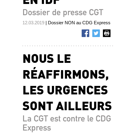
Dossier de presse CGT
12.03.2019
| Dossier NON au CDG Express
NOUS LE
RÉAFFIRMONS,
LES URGENCES
SONT AILLEURS
La CGT est contre le CDG
Express