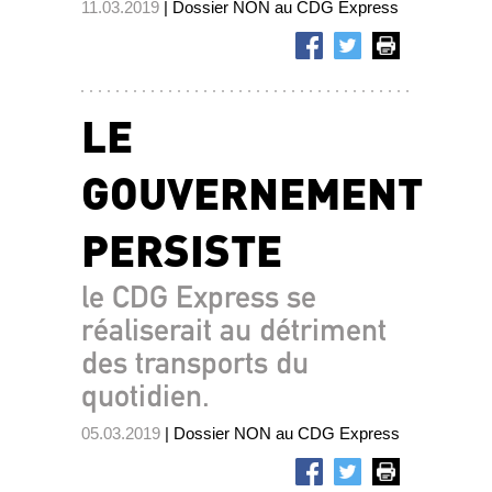
11.03.2019
| Dossier NON au CDG Express
LE
GOUVERNEMENT
PERSISTE
le CDG Express se
réaliserait au détriment
des transports du
quotidien.
05.03.2019
| Dossier NON au CDG Express