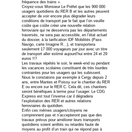
fréquence des trains ».
Croyez-vous Monsieur Le Préfet que les 900 000
usagers quotidiens du RER B et les autres peuvent
accepter de voir encore plus dégrader leurs
conditions de transport par le fait que l’on veuille
coûte que coûte créer une nouvelle relation
ferroviaire qui ne desservira pas les départements
traversés, ne sera pas accessible, en l’état actuel
du dossier, à la tarification IDF Mobilités (Pass
Navigo, carte Imagine R…), et transportera
seulement 17 000 voyageurs par jour avec un titre
de transport aller estimé aujourd’hui entre 24 et 29
euros !!?
Les travaux répétés le soir, le week-end ou pendant
les vacances scolaires constituent de très lourdes
contraintes pour les usagers qui les subissent.
Nous le constatons par exemple à Cergy depuis 2
ans, entre Mantes et Poissy sur le chantier du RER
E ou encore sur le RER C. Cela dit, ces chantiers
seront bénéfiques à terme pour l’usager. Le CDG
Express est tout l’inverse car il dégradera
l’exploitation des RER et autres relations
ferroviaires du quotidien.
Enfin ces mêmes usagers/citoyens ne
comprennent pas et n’accepteront pas que des
travaux prévus pour améliorer leurs transports
quotidiens soient arrêtés ou retardés faute de
moyens au profit d’un train qui ne répond pas à