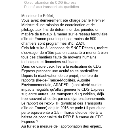
Objet : abandon du CDG Express
Priorité aux transports du quotidien
Monsieur Le Préfet,
Vous avez dernièrement été chargé par le Premier
Ministre d’une mission de coordination et de
pilotage aux fins de déterminer des priorités en
matière de travaux à mener sur le réseau ferroviaire
d’Ile-de-France pour lequel pas moins de 500
chantiers sont programmés d’ici 2024.
Cela fait suite à l’annonce de SNCF Réseau, maître
d’ouvrage, de n’être pas en capacité à mener à bien
tous ces chantiers faute de moyens humains,
techniques et financiers suffisants.
Dans ce cadre ceux liés à la réalisation du CDG
Express prennent une acuité toute particulière.
Depuis la réactivation de ce projet, nombre de
rapports (Ile-de-France-Mobilités, Autorité
Environnementale, ARAFER…) ont alerté sur les
impacts négatifs qu’allait générer le CDG Express
sur, entre autres, les transports du quotidien, déjà
trop souvent affectés par des dysfonctionnements.
Le rapport de l’ex-STIF (syndicat des Transports
d’Ile-de-France) de juin 2016 ne parle-t-il pas d’une
perte équivalente à 1.5 milliards d’euros liée à la
baisse de ponctualité du RER B à cause du CDG
Express ?
Au fur et à mesure de l’appropriation des enjeux,