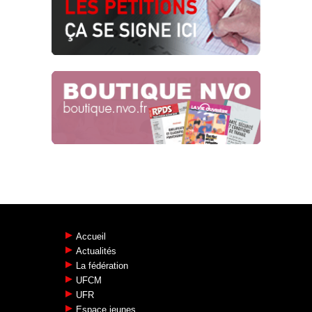
le CDG Express se réaliserait au
détriment des transports du quotidien.
05.03.2019
ET EN PLUS, C’EST AVEC NOTRE
ARGENT !
Scandale CDG Express
26.02.2019
Accueil
Actualités
La fédération
UFCM
UFR
Espace jeunes