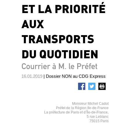
ET LA PRIORITÉ
AUX
TRANSPORTS
DU QUOTIDIEN
Courrier à M. le Préfet
16.01.2019
| Dossier NON au CDG Express
Monsieur Michel Cadot
Préfet de la Région Ile-de-France
La préfecture de Paris et d’Île-de-France,
5 rue Leblanc
75015 Paris