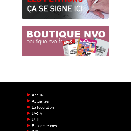
26 SEPTEMBRE 2024 : LIQUIDONS LA
PRIVATISATION !
Service Public SNCF
LA CGT RÉSOLUMENT AUX CÔTÉS
DES CHEMINOT·E·S !
Service Public SNCF
17.06.2024
Accueil
Actualités
La fédération
UFCM
UFR
Espace jeunes