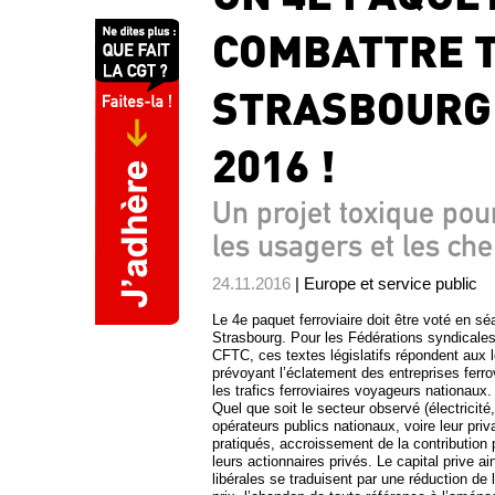
COMBATTRE T
STRASBOURG 
2016 !
Un projet toxique pour
les usagers et les ch
24.11.2016
| Europe et service public
Le 4e paquet ferroviaire doit être voté en 
Strasbourg. Pour les Fédérations syndical
CFTC, ces textes législatifs répondent aux 
prévoyant l’éclatement des entreprises ferrov
les trafics ferroviaires voyageurs nationaux.
Quel que soit le secteur observé (électricité,
opérateurs publics nationaux, voire leur priv
pratiqués, accroissement de la contribution 
leurs actionnaires privés. Le capital prive 
libérales se traduisent par une réduction de