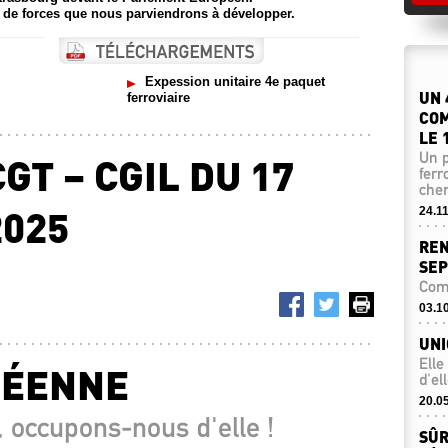
t de forces que nous parviendrons à développer.
Expession unitaire 4e paquet
UN 
ferroviaire
COM
LE 
Un p
T – CGIL DU 17
ferr
che
025
24.1
REN
SEP
Com
03.1
UN
Elle
PÉENNE
d'ell
20.0
, occupons-nous d'elle !
SÛR