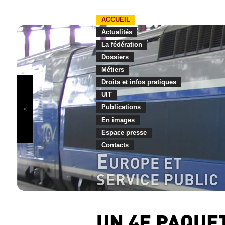
ACCUEIL
Actualités
La fédération
Dossiers
Métiers
Droits et infos pratiques
UIT
Publications
En images
Espace presse
Contacts
E
UROPE ET
SERVICE PUBLIC
UN 4E PAQUE