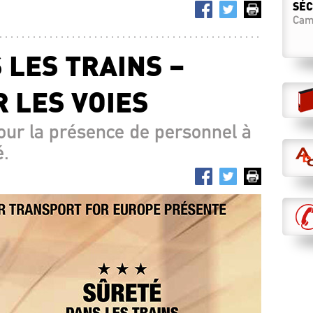
SÉC
Camp
pers
19.0
 LES TRAINS –
LET
CHE
 LES VOIES
18.0
RÉP
ur la présence de personnel à
FRO
é.
04.0
LA 
DE 
07.0
UN 
12.0
UNE
02.1