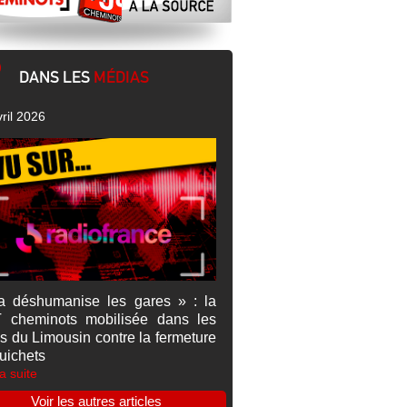
DANS LES
MÉDIAS
ril 2026
a déshumanise les gares » : la
 cheminots mobilisée dans les
s du Limousin contre la fermeture
uichets
la suite
Voir les autres articles