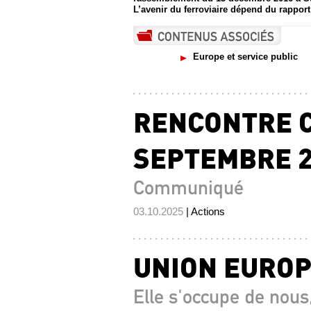
L’avenir du ferroviaire dépend du rappor
Europe et service public
RENCONTRE CG
SEPTEMBRE 2
Communiqué
03.10.2025
| Actions
UNION EURO
Elle s'occupe de nous