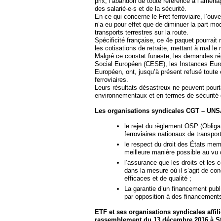
prix, l’abandon de toute référence à l’aména
des salarié-e-s et de la sécurité.
En ce qui concerne le Fret ferroviaire, l’ou
n’a eu pour effet que de diminuer la part m
transports terrestres sur la route.
Spécificité française, ce 4e paquet pourrai
les cotisations de retraite, mettant à mal l
Malgré ce constat funeste, les demandes r
Social Européen (CESE), les Instances Eur
Européen, ont, jusqu’à présent refusé toute
ferroviaires.
Leurs résultats désastreux ne peuvent pourt
environnementaux et en termes de sécurité d
Les organisations syndicales CGT – UNS
le rejet du règlement OSP (Obligat
ferroviaires nationaux de transpor
le respect du droit des États mem
meilleure manière possible au vu d
l’assurance que les droits et les c
dans la mesure où il s’agit de con
efficaces et de qualité ;
La garantie d’un financement publ
par opposition à des financements
ETF et ses organisations syndicales affi
rassemblement du 13 décembre 2016 à St