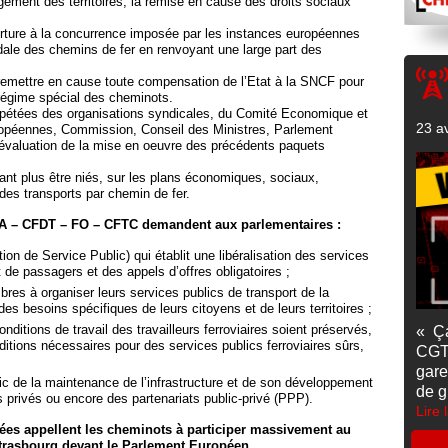
gement des territoires, la remise en cause des droits sociaux
verture à la concurrence imposée par les instances européennes
odale des chemins de fer en renvoyant une large part des
t remettre en cause toute compensation de l’Etat à la SNCF pour
e régime spécial des cheminots.
épétées des organisations syndicales, du Comité Economique et
23 av
opéennes, Commission, Conseil des Ministres, Parlement
 évaluation de la mise en oeuvre des précédents paquets
ant plus être niés, sur les plans économiques, sociaux,
es transports par chemin de fer.
A – CFDT – FO – CFTC demandent aux parlementaires :
ion de Service Public) qui établit une libéralisation des services
t de passagers et des appels d’offres obligatoires ;
bres à organiser leurs services publics de transport de la
es besoins spécifiques de leurs citoyens et de leurs territoires ;
onditions de travail des travailleurs ferroviaires soient préservés,
« Ç
ditions nécessaires pour des services publics ferroviaires sûrs,
CGT
gare
ic de la maintenance de l’infrastructure et de son développement
de g
 privés ou encore des partenariats public-privé (PPP).
Lire 
liées appellent les cheminots à participer massivement au
rasbourg devant le Parlement Européen.