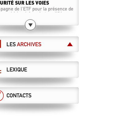
URITÉ SUR LES VOIES
agne de l'ETF pour la présence de
onnel à bord, formé et qualifié.
2.2019
TRE DE SOUTIEN AUX
MINOTS MALIENS
LES
ARCHIVES
2.2019
RESSION SYNDICALE SANS
NTIÈRE
LEXIQUE
5.2017
SÉCURITÉ FERROVIAIRE N’A PAS
FRONTIÈRE !
4.2017
CONTACTS
PAQUET EXPLOSIF
1.2017
 FRATERNITÉ RÉAFFIRMÉE
2.2016