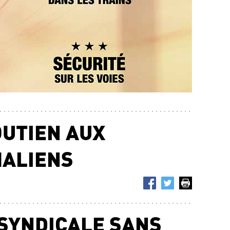
POU
POU
2e l
ferr
21.1
OUTIEN AUX
MALIENS
SYNDICALE SANS