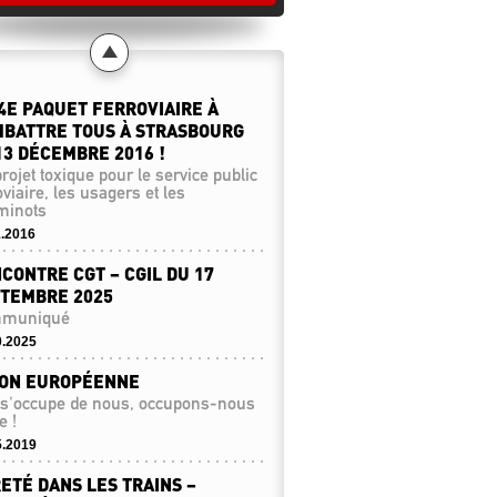
4E PAQUET FERROVIAIRE À
BATTRE TOUS À STRASBOURG
13 DÉCEMBRE 2016 !
rojet toxique pour le service public
oviaire, les usagers et les
minots
1.2016
CONTRE CGT – CGIL DU 17
TEMBRE 2025
muniqué
0.2025
ION EUROPÉENNE
 s'occupe de nous, occupons-nous
e !
5.2019
ETÉ DANS LES TRAINS –