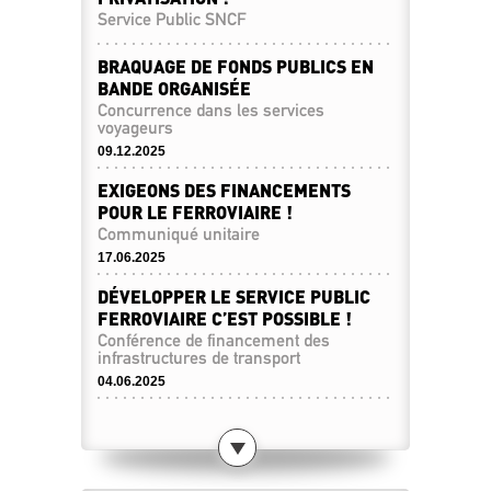
Service Public SNCF
BRAQUAGE DE FONDS PUBLICS EN
BANDE ORGANISÉE
Concurrence dans les services
voyageurs
09.12.2025
EXIGEONS DES FINANCEMENTS
POUR LE FERROVIAIRE !
Communiqué unitaire
17.06.2025
DÉVELOPPER LE SERVICE PUBLIC
FERROVIAIRE C’EST POSSIBLE !
Conférence de financement des
infrastructures de transport
04.06.2025
PAS DE BAISSE DE LA
RÉMUNÉRATION POUR LES GCIF !
Transilien
19.02.2025