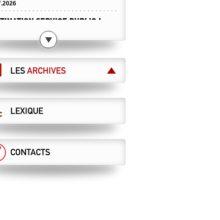
7.2026
TINATION SERVICE PUBLIC !
7.2026
ICULE : ATTENTION À NE PAS
SSER DE L’AIR CHAUD !
LES
ARCHIVES
7.2026
MAINTENANT ?
7.2026
LEXIQUE
DIRECTION VEUT DES ASCT AU
AIS, LA CGT S’Y OPPOSE !
sécurité
7.2026
CONTACTS
RIÈRE VOS GALÈRES, DES CHOIX
TIFÈRES !
7.2026