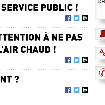
30.0
SERVICE PUBLIC !
DES
23.0
CAN
BAR
TTENTION À NE PAS
23.0
ET 
’AIR CHAUD !
21.0
LA 
RAB
DCI 
16.0
NT ?
DER
MOR
16.0