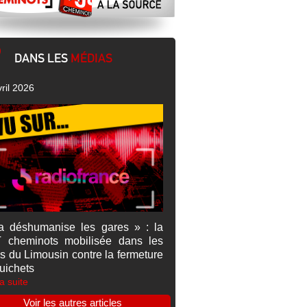
DANS LES
MÉDIAS
ril 2026
a déshumanise les gares » : la
 cheminots mobilisée dans les
s du Limousin contre la fermeture
uichets
la suite
Voir les autres articles