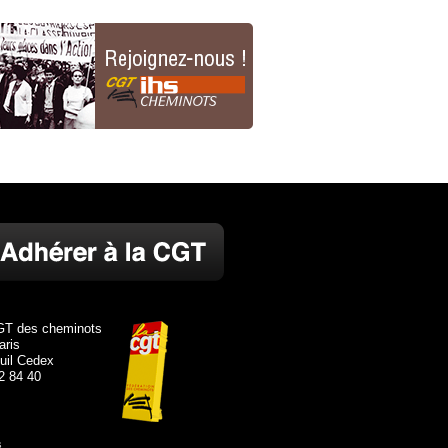
GT des cheminots
aris
uil Cedex
82 84 40
s