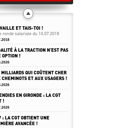
VAILLE ET TAIS-TOI !
e ronde salariale du 10.07.2018
7.2018
GALITÉ À LA TRACTION N’EST PAS
 OPTION !
8.2026
 MILLIARDS QUI COÛTENT CHER
 CHEMINOTS ET AUX USAGERS !
8.2026
ENDIES EN GIRONDE : LA CGT
T !
7.2026
 : LA CGT OBTIENT UNE
MIÈRE AVANCÉE !