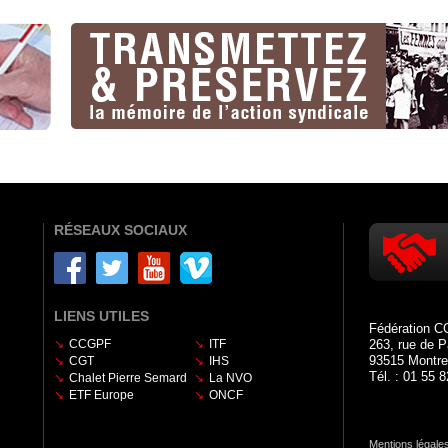
RÉSEAUX SOCIAUX
LIENS UTILES
Fédération C
CCGPF
ITF
263, rue de P
93515 Montre
CGT
IHS
Tél. : 01 55 
Chalet Pierre Semard
La NVO
ETF Europe
ONCF
Mentions légale