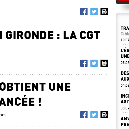
TRA
 GIRONDE : LA CGT
Tabl
10.0
L’É
UNE
05.0
DES
AUX
 OBTIENT UNE
04.0
INC
ANCÉE !
AGI
30.0
ises
AMV
PRE