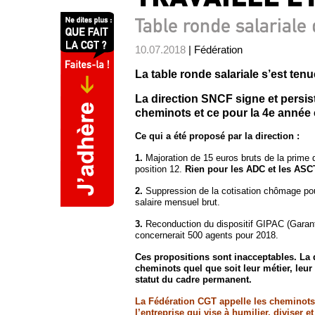
Table ronde salariale 
10.07.2018
| Fédération
La table ronde salariale s’est tenue
La direction SNCF signe et persis
cheminots et ce pour la 4e année 
Ce qui a été proposé par la direction :
1.
Majoration de 15 euros bruts de la prime d
position 12.
Rien pour les ADC et les ASC
2.
Suppression de la cotisation chômage pou
salaire mensuel brut.
3.
Reconduction du dispositif GIPAC (Garant
concernerait 500 agents pour 2018.
Ces propositions sont inacceptables. La d
cheminots quel que soit leur métier, leur 
statut du cadre permanent.
La Fédération CGT appelle les cheminots à
l’entreprise qui vise à humilier, diviser 