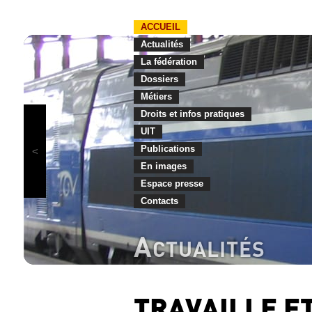
ACCUEIL
Actualités
La fédération
Dossiers
Métiers
Droits et infos pratiques
UIT
Publications
En images
Espace presse
Contacts
A
CTUALITÉS
TRAVAILLE ET