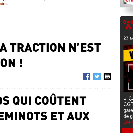
aire.
23 av
LA TRACTION N’EST
ON !
DS QUI COÛTENT
« Ç
CGT
EMINOTS ET AUX
gare
de g
Lire 