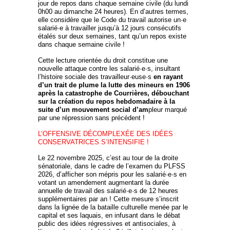
jour de repos dans chaque semaine civile (du lundi
0h00 au dimanche 24 heures). En d’autres termes,
elle considère que le Code du travail autorise un·e
salarié·e à travailler jusqu’à 12 jours consécutifs
étalés sur deux semaines, tant qu’un repos existe
dans chaque semaine civile !
Cette lecture orientée du droit constitue une
nouvelle attaque contre les salarié·e·s, insultant
l’histoire sociale des travailleur·euse·s
en rayant
d’un trait de plume la lutte des mineurs en 1906
après la catastrophe de Courrières, débouchant
sur la création du repos hebdomadaire à la
suite d’un mouvement social d’am
pleur marqué
par une répression sans précédent !
L’OFFENSIVE DÉCOMPLEXÉE DES IDÉES
CONSERVATRICES S’INTENSIFIE !
Le 22 novembre 2025, c’est au tour de la droite
sénatoriale, dans le cadre de l’examen du PLFSS
2026, d’afficher son mépris pour les salarié·e·s en
votant un amendement augmentant la durée
annuelle de travail des salarié·e·s de 12 heures
supplémentaires par an ! Cette mesure s’inscrit
dans la lignée de la bataille culturelle menée par le
capital et ses laquais, en infusant dans le débat
public des idées régressives et antisociales, à