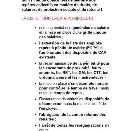
dont l’unique objectif est de détruire nos
repères collectifs en matière de droits, de
salaires, de protection sociale et de retraite !
LA CGT ET SON UFCM REVENDIQUENT :
des augmentations
générales de salaire
et la mise en place d’une
grille unique
des salaires
;
l’extension de la liste des emplois-
repère à pénibilité avérée
(ERPA) et
l’
amélioration des dispositifs de CAA
existants
;
la
reconnaissance de la pénibilité pour
les encadrants de proximité, leurs
adjoints, les RET, les GM, les CTT, les
ordonnanceurs et les « astreinteurs »
;
la mise en place d’un
décompte horaire
pour contrôler le temps de travail
mais
aussi le
temps de repos
;
l’instauration de véritables
dispositifs de
déconnexion
sous la responsabilité de
l’employeur ;
l’
abrogation de la contre-réforme des
retraites ;
l’arrêt de toutes les réorganisations
en
cours.