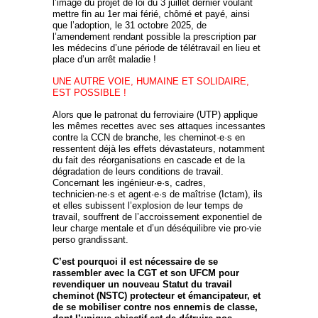
l’image du projet de loi du 3 juillet dernier voulant
mettre fin au 1er mai férié, chômé et payé, ainsi
que l’adoption, le 31 octobre 2025, de
l’amendement rendant possible la prescription par
les médecins d’une période de télétravail en lieu et
place d’un arrêt maladie !
UNE AUTRE VOIE, HUMAINE ET SOLIDAIRE,
EST POSSIBLE !
Alors que le patronat du ferroviaire (UTP) applique
les mêmes recettes avec ses attaques incessantes
contre la CCN de branche, les cheminot·e·s en
ressentent déjà les effets dévastateurs, notamment
du fait des réorganisations en cascade et de la
dégradation de leurs conditions de travail.
Concernant les ingénieur·e·s, cadres,
technicien·ne·s et agent·e·s de maîtrise (Ictam), ils
et elles subissent l’explosion de leur temps de
travail, souffrent de l’accroissement exponentiel de
leur charge mentale et d’un déséquilibre vie pro-vie
perso grandissant.
C’est pourquoi il est nécessaire de se
rassembler avec la CGT et son UFCM pour
revendiquer un nouveau Statut du travail
cheminot (NSTC) protecteur et émancipateur, et
de se mobiliser contre nos ennemis de classe,