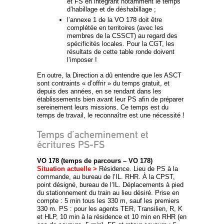
et FS en intégrant notamment le temps
d’habillage et de déshabillage ;
l’annexe 1 de la VO 178 doit être
complétée en territoires (avec les
membres de la CSSCT) au regard des
spécificités locales. Pour la CGT, les
résultats de cette table ronde doivent
l’imposer !
En outre, la Direction a dû entendre que les ASCT
sont contraints « d’offrir » du temps gratuit, et
depuis des années, en se rendant dans les
établissements bien avant leur PS afin de préparer
sereinement leurs missions. Ce temps est du
temps de travail, le reconnaître est une nécessité !
Temps d’acheminement et
écritures PS-FS
VO 178 (temps de parcours – VO 178)
Situation actuelle >
Résidence. Lieu de PS à la
commande, au bureau de l’IL. RHR. À la CPST,
point désigné, bureau de l’IL. Déplacements à pied
du stationnement du train au lieu désiré. Prise en
compte : 5 min tous les 330 m, sauf les premiers
330 m. PS : pour les agents TER, Transilien, R, K
et HLP, 10 min à la résidence et 10 min en RHR (en