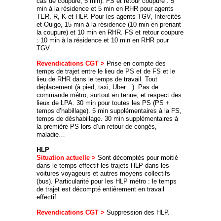
cas de coupure, 5 min). FS et retour coupure : 5
min à la résidence et 5 min en RHR pour agents
TER, R, K et HLP. Pour les agents TGV, Intercités
et Ouigo, 15 min à la résidence (10 min en prenant
la coupure) et 10 min en RHR. FS et retour coupure
: 10 min à la résidence et 10 min en RHR pour
TGV.
Revendications CGT >
Prise en compte des
temps de trajet entre le lieu de PS et de FS et le
lieu de RHR dans le temps de travail. Tout
déplacement (à pied, taxi, Uber…). Pas de
commande métro, surtout en tenue, et respect des
lieux de LPA. 30 min pour toutes les PS (PS +
temps d’habillage). 5 min supplémentaires à la FS,
temps de déshabillage. 30 min supplémentaires à
la première PS lors d’un retour de congés,
maladie…
HLP
Situation actuelle >
Sont décomptés pour moitié
dans le temps effectif les trajets HLP dans les
voitures voyageurs et autres moyens collectifs
(bus). Particularité pour les HLP métro : le temps
de trajet est décompté entièrement en travail
effectif.
Revendications CGT >
Suppression des HLP.