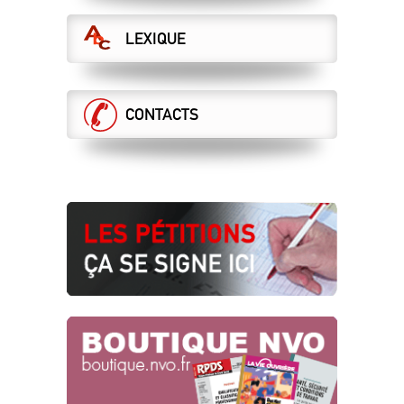
ET MAINTENANT ?
LEXIQUE
21.07.2026
LA DIRECTION VEUT DES ASCT AU
RABAIS, LA CGT S’Y OPPOSE !
DCI sécurité
CONTACTS
16.07.2026
DERRIÈRE VOS GALÈRES, DES CHOIX
MORTIFÈRES !
16.07.2026