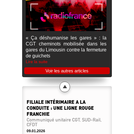
« Ça déshumanise les gares » : la
CGT cheminots mobilisée dans les
gares du Limousin contre la fermeture
de guichets
Lire la suite
Voir les autres articles
FILIALE INTÉRIMAIRE A LA
CONDUITE : UNE LIGNE ROUGE
FRANCHIE
Communiqué unitaire CGT, SUD-Rail,
CFDT
09.01.2026